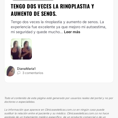
TENGO DOS VECES LA RINOPLASTIA Y
AUMENTO DE SENOS.
Tengo dos veces la rinoplastia y aumento de senos.
La
experiencia fue excelente ya que mejoro mi autoestima,
mi seguridad y quede mucho...
Leer más
DianaMaria1
3 comentarios
Todo el contenido de esta página está generado por usuarios reales del portal y no por
doctores o especialistas.
La información que aparece en Clinicasesteticas.com.co en ningún caso puede
sustituir la relación entre el paciente y su médico. Clinicasesteticas.com.co no hace
apología de un tratamiento médico específico, de un producto comercial o de un