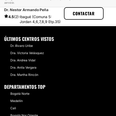
servicio.
Dr. Nestor Armando Peña
CLINICASESTETICAS
EXPERIENCIAS
CONTACTAR
EXPERIENCIAS SOBRE ABDOMINOPLASTIA
4.5
(2)
·
Ibagué (Comuna 5:
CAMBIO DE VIDA, TANTO FÍSICO COMO EMOCIONAL
Jordan 4,6,7,8,9 Etp.35)
ÚLTIMOS CENTROS VISTOS
Dr. Álvaro Uribe
Dra. Victoria Velásquez
Dra. Andrea Vidal
Dra. Anita Vergara
Dra. Martha Rincón
DEPARTAMENTOS TOP
Bogotá Norte
Medellín
Cali
Bogotá Nor Oriente