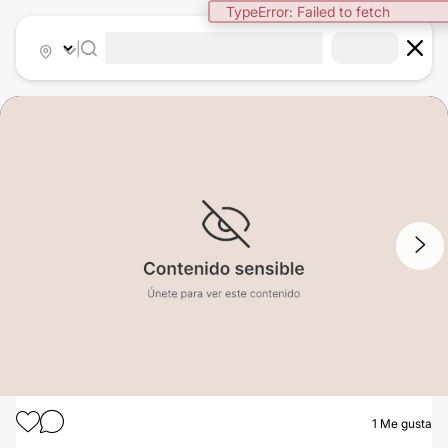
TypeError: Failed to fetch
|
1
/
3
1
Me gusta
ABDOMINOPLASTIA