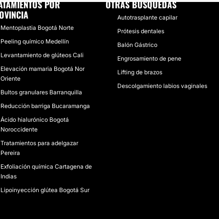
ATAMIENTOS POR
OTRAS BÚSQUEDAS
OVINCIA
Autotrasplante capilar
Mentoplastia Bogotá Norte
Prótesis dentales
Peeling químico Medellín
Balón Gástrico
Levantamiento de glúteos Cali
Engrosamiento de pene
Elevación mamaria Bogotá Nor
Lifting de brazos
Oriente
Descolgamiento labios vaginales
Bultos granulares Barranquilla
Reducción barriga Bucaramanga
Ácido hialurónico Bogotá
Noroccidente
Tratamientos para adelgazar
Pereira
Exfoliación química Cartagena de
Indias
Lipoinyección glútea Bogotá Sur