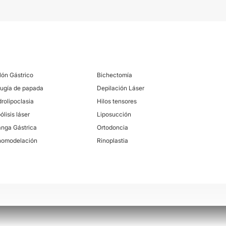
lón Gástrico
Bichectomía
rugía de papada
Depilación Láser
drolipoclasia
Hilos tensores
ólisis láser
Liposucción
nga Gástrica
Ortodoncia
nomodelación
Rinoplastia