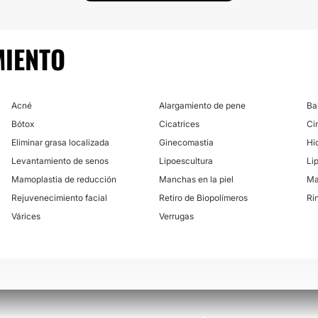
MIENTO
Acné
Alargamiento de pene
Ba
Bótox
Cicatrices
Ci
Eliminar grasa localizada
Ginecomastia
Hi
Levantamiento de senos
Lipoescultura
Lip
Mamoplastia de reducción
Manchas en la piel
Ma
Rejuvenecimiento facial
Retiro de Biopolímeros
Ri
Várices
Verrugas