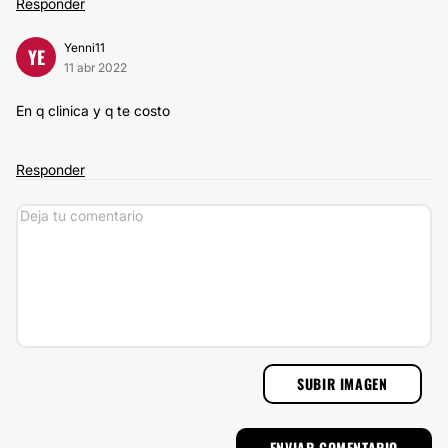
Responder
Yenni11
YE
11 abr 2022
En q clinica y q te costo
Responder
SUBIR IMAGEN