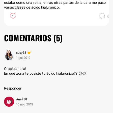
estaba como una reina, en las otras partes de la cara me puso
varias clases de ácido hialurónico.
1
5
COMENTARIOS (
5
)
susy33
11 jul 2019
Graciela hola!
En qué zona te pusiste tu ácido hialurónico?? 😊😊
Responder
Ana238
AN
10 nov 2019