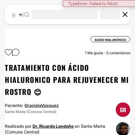
TypeError: Failed to fetch
|
ÁCIDO HIALURÓNICO
1
Me gusta
5 comentarios
TRATAMIENTO CON ÁCIDO
HIALURONICO PARA REJUVENECER MI
ROSTRO 😊
Paciente:
GracielaVasquez
GR
Santa Marta (Comuna Central)
Realizado por
Dr. Ricardo Londoño
en Santa Marta
(Comuna Central)