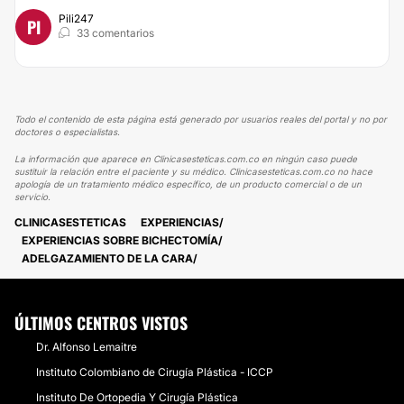
Pili247
PI
33 comentarios
Todo el contenido de esta página está generado por usuarios reales del portal y no por
doctores o especialistas.
La información que aparece en Clinicasesteticas.com.co en ningún caso puede
sustituir la relación entre el paciente y su médico. Clinicasesteticas.com.co no hace
apología de un tratamiento médico específico, de un producto comercial o de un
servicio.
CLINICASESTETICAS
EXPERIENCIAS
EXPERIENCIAS SOBRE BICHECTOMÍA
ADELGAZAMIENTO DE LA CARA
ÚLTIMOS CENTROS VISTOS
Dr. Alfonso Lemaitre
Instituto Colombiano de Cirugía Plástica - ICCP
Instituto De Ortopedia Y Cirugía Plástica