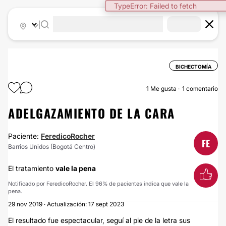
TypeError: Failed to fetch
|
BICHECTOMÍA
1
Me gusta
1 comentario
ADELGAZAMIENTO DE LA CARA
Paciente:
FeredicoRocher
FE
Barrios Unidos (Bogotá Centro)
El tratamiento
vale la pena
Notificado por FeredicoRocher. El 96% de pacientes indica que vale la
pena.
29 nov 2019 · Actualización: 17 sept 2023
El resultado fue espectacular, seguí al pie de la letra sus