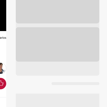
arios
A