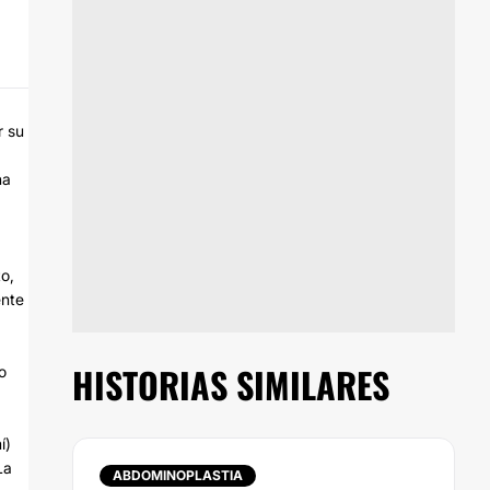
r su
na
o,
ente
HISTORIAS SIMILARES
o
í)
La
ABDOMINOPLASTIA