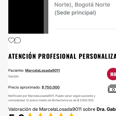
1
/
6
ATENCIÓN PROFESIONAL PERSONALIZA
Paciente:
MarcelaLosada9011
M
Garzón
Precio aproximado:
$ 750.000
Notificado por MarcelaLosada9011. Puede variar según paciente y
complejidad. El precio medio de Bichectomía es de $ 5.500.000.
Valoración de MarcelaLosada9011 sobre
Dra. Gab