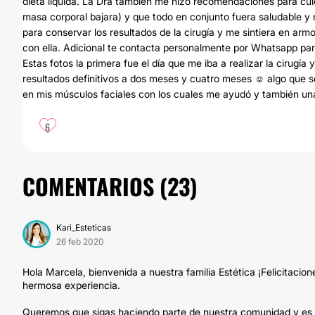
dieta liquida. La Dra también me hizo recomendaciones para cuida
masa corporal bajara) y que todo en conjunto fuera saludable y n
para conservar los resultados de la cirugía y me sintiera en a
con ella. Adicional te contacta personalmente por Whatsapp par
Estas fotos la primera fue el día que me iba a realizar la cirugía
resultados definitivos a dos meses y cuatro meses ☺️ algo que s
en mis músculos faciales con los cuales me ayudó y también una
6
COMENTARIOS (
23
)
Kari_Esteticas
26 feb 2020
Hola Marcela, bienvenida a nuestra familia Estética ¡Felicitacio
hermosa experiencia.
Queremos que sigas haciendo parte de nuestra comunidad y es p