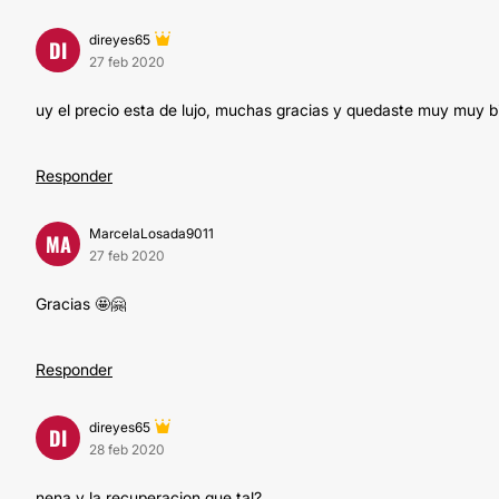
direyes65
DI
27 feb 2020
uy el precio esta de lujo, muchas gracias y quedaste muy muy bien
Responder
MarcelaLosada9011
MA
27 feb 2020
Gracias 🤩🤗
Responder
direyes65
DI
28 feb 2020
nena y la recuperacion que tal?