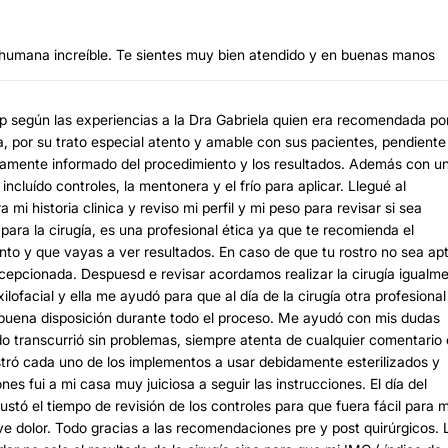
a humana increíble. Te sientes muy bien atendido y en buenas manos
pp según las experiencias a la Dra Gabriela quien era recomendada po
a, por su trato especial atento y amable con sus pacientes, pendiente
tamente informado del procedimiento y los resultados. Además con u
cluído controles, la mentonera y el frío para aplicar. Llegué al
i historia clinica y reviso mi perfil y mi peso para revisar si sea
para la cirugía, es una profesional ética ya que te recomienda el
to y que vayas a ver resultados. En caso de que tu rostro no sea apt
decepcionada. Despuesd e revisar acordamos realizar la cirugía igualm
ofacial y ella me ayudó para que al día de la cirugía otra profesional
buena disposición durante todo el proceso. Me ayudó con mis dudas
do transcurrió sin problemas, siempre atenta de cualquier comentario 
tró cada uno de los implementos a usar debidamente esterilizados y
nes fui a mi casa muy juiciosa a seguir las instrucciones. El día del
ustó el tiempo de revisión de los controles para que fuera fácil para m
uve dolor. Todo gracias a las recomendaciones pre y post quirúrgicos. 