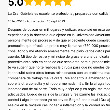
5.0
La Dra. Gabriela es excelente profesional, preparada con cálid
26 feb 2020 · Actualización: 25 sept 2023
Después de buscar en mil lugares y cotizar, encontré en esta a
experiencia y la docencia que ejerce en la Universidad Javerian
personalmente del progreso y de que el paciente quede comple
promoción que ofrecía un precio muy llamativo (750.000 pesos) in
consultorio y me atendió amablemente me pidió varios datos para m
cuerdo. Mi tipo de rostro y mi índice de grasa era una candidata 
procedimiento solo en caso de que seas apta para el procedimien
te va sugerir que no te realices la cirugía para que no quedes 
le consulté sobre otros temas relacionados con un problema maxil
compañera de trabajo me valorara. Me encantó la amabilidad y 
sobre la otra consulta y sin cobrarme nada más. En la cirugía to
incomodidad de mi parte. Todo muy aséptico y en regla, me mos
adecuados. Luego de salir de la cirugía y realizarme las indicacio
control ( algo importante yo no soy de Bogotá por lo cual l Dra aj
ese día en la revisión casi no tenía inflamación y la verdad no t