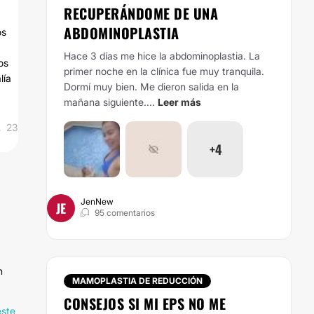
RECUPERÁNDOME DE UNA
ABDOMINOPLASTIA
os
Hace 3 días me hice la abdominoplastia. La
os
primer noche en la clínica fue muy tranquila.
lía
Dormí muy bien. Me dieron salida en la
mañana siguiente....
Leer más
23
+4
JenNew
JE
95 comentarios
n
MAMOPLASTIA DE REDUCCIÓN
CONSEJOS SI MI EPS NO ME
este