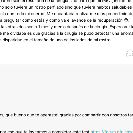
r no solo el resultado de la cirugía sino para que mi IMC ( índice de
o solo tuviera un rostro perfilado sino que tuviera habitos saludables
rmonía con todo mi cuerpo. Me encantaria realizarme más procedimient
a pregu tar cómo estás y como va el avance de la recuperación 😊.
 y las otras dos son a 1 mes y medio después de la cirugía. Espero ver l
e me olvidaba es que gracias a la cirugía se pudo detectar una anoma
 disparidad en el tamaño de uno de los lados de mi rostro
nes, que bueno que te operaste! gracias por compartir con nosotros ta
or eso que te invitamos a completar este test
https://forum.clinicas