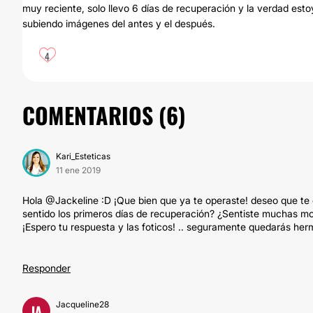
muy reciente, solo llevo 6 días de recuperación y la verdad est
subiendo imágenes del antes y el después.
4
COMENTARIOS (
6
)
Kari_Esteticas
11 ene 2019
Hola @Jackeline :D ¡Que bien que ya te operaste! deseo que t
sentido los primeros días de recuperación? ¿Sentiste muchas m
¡Espero tu respuesta y las foticos! .. seguramente quedarás he
Responder
Jacqueline28
JA