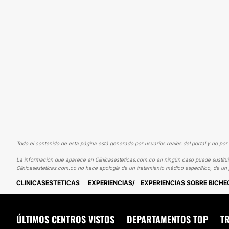
Todo el contenido de esta página está generado por usuarios reales del portal y no por 
La información que aparece en Clinicasesteticas.com.co en ningún caso puede sustituir 
Clinicasesteticas.com.co no hace apología de un tratamiento médico específico, de un 
CLINICASESTETICAS
EXPERIENCIAS
EXPERIENCIAS SOBRE BICH
ÚLTIMOS CENTROS VISTOS
DEPARTAMENTOS TOP
T