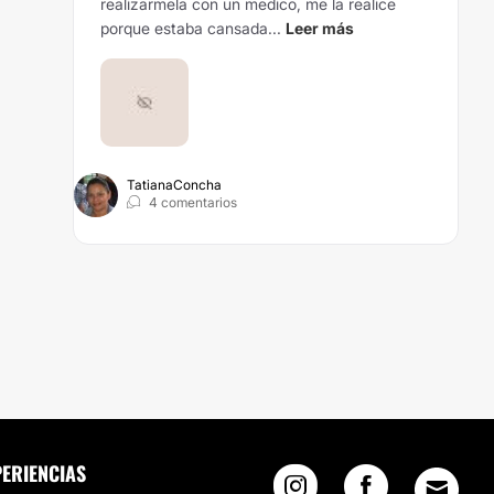
realizarmela con un medico, me la realice
porque estaba cansada...
Leer más
TatianaConcha
4 comentarios
PERIENCIAS