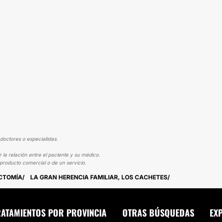
doctores o especialistas.
la relación entre el paciente y su médico.
producto comercial o de un servicio.
ECTOMÍA
LA GRAN HERENCIA FAMILIAR, LOS CACHETES
RATAMIENTOS POR PROVINCIA
OTRAS BÚSQUEDAS
EX