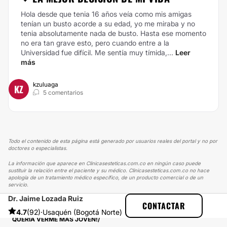
Hola desde que tenia 16 años veía como mis amigas
tenían un busto acorde a su edad, yo me miraba y no
tenia absolutamente nada de busto. Hasta ese momento
no era tan grave esto, pero cuando entre a la
Universidad fue difícil. Me sentía muy tímida,...
Leer
más
kzuluaga
KZ
5 comentarios
Todo el contenido de esta página está generado por usuarios reales del portal y no por
doctores o especialistas.
La información que aparece en Clinicasesteticas.com.co en ningún caso puede
sustituir la relación entre el paciente y su médico. Clinicasesteticas.com.co no hace
apología de un tratamiento médico específico, de un producto comercial o de un
servicio.
Dr. Jaime Lozada Ruiz
CLINICASESTETICAS
EXPERIENCIAS
CONTACTAR
EXPERIENCIAS SOBRE BLEFAROPLASTIA
4.7
(92)
·
Usaquén (Bogotá Norte)
QUERÍA VERME MÁS JOVEN!