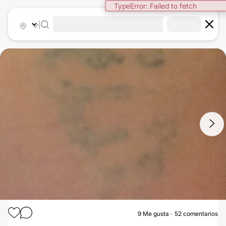
|
1
/
2
9
Me gusta
52 comentarios
BORRAR TATUAJES