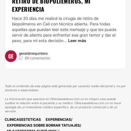
RETIRO DE BIOPOLÍEMEROS, MI
EXPERIENCIA
Hace 20 días me realicé la cirugía de retiro de
biopolímeros en Cali con técnica abierta. Para todas
aquellas que puedan leer este mensaje y que les pueda
servir de aliento para enfrentar ese gran temor y dar el
paso, para mi esta decisión...
Leer más
geraldinequintero
GE
69 comentarios
Todo el contenido de esta página está generado por usuarios reales del portal y no por
doctores o especialistas.
La información que aparece en Clinicasesteticas.com.co en ningún caso puede
sustituir la relación entre el paciente y su médico. Clinicasesteticas.com.co no hace
apología de un tratamiento médico específico, de un producto comercial o de un
servicio.
CLINICASESTETICAS
EXPERIENCIAS
EXPERIENCIAS SOBRE BORRAR TATUAJES