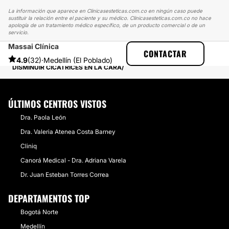
La información que aparece en Clinicasesteticas.com.co en ningún caso puede
sustituir la relación entre el paciente y su médico. Clinicasesteticas.com.co no hace
apología de un tratamiento médico específico, de un producto comercial o de un
servicio.
Massai Clínica
CLINICASESTETICAS
EXPERIENCIAS
CONTACTAR
EXPERIENCIAS SOBRE CICATRICES
4.9
(32)
·
Medellín (El Poblado)
DISMINUIR CICATRICES EN LA CARA
ÚLTIMOS CENTROS VISTOS
Dra. Paola León
Dra. Valeria Atenea Costa Barney
Cliniq
Canorá Medical - Dra. Adriana Varela
Dr. Juan Esteban Torres Correa
DEPARTAMENTOS TOP
Bogotá Norte
Medellín