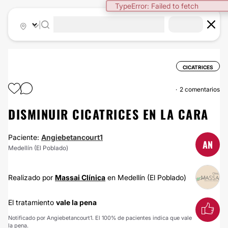
TypeError: Failed to fetch
|
CICATRICES
2 comentarios
DISMINUIR CICATRICES EN LA CARA
Paciente:
Angiebetancourt1
AN
Medellín (El Poblado)
Realizado por
Massai Clínica
en Medellín (El Poblado)
El tratamiento
vale la pena
Notificado por Angiebetancourt1. El 100% de pacientes indica que vale
la pena.