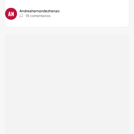
Andreahernandezhenao
AN
19 comentarios