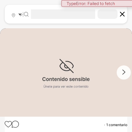
TypeError: Failed to fetch
|
1
/
2
1 comentario
DEPILACIÓN LÁSER