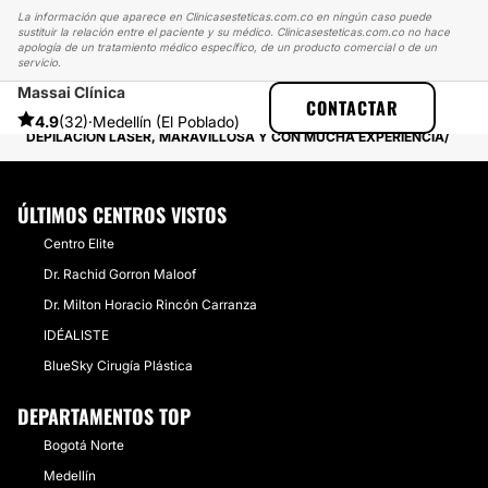
La información que aparece en Clinicasesteticas.com.co en ningún caso puede
sustituir la relación entre el paciente y su médico. Clinicasesteticas.com.co no hace
apología de un tratamiento médico específico, de un producto comercial o de un
servicio.
Massai Clínica
CLINICASESTETICAS
EXPERIENCIAS
CONTACTAR
EXPERIENCIAS SOBRE DEPILACIÓN LÁSER
4.9
(32)
·
Medellín (El Poblado)
DEPILACIÓN LASER, MARAVILLOSA Y CON MUCHA EXPERIENCIA
ÚLTIMOS CENTROS VISTOS
Centro Elite
Dr. Rachid Gorron Maloof
Dr. Milton Horacio Rincón Carranza
IDÉALISTE
​BlueSky Cirugía Plástica
DEPARTAMENTOS TOP
Bogotá Norte
Medellín