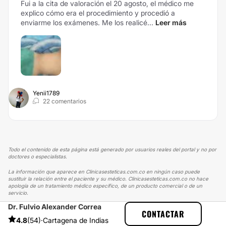
Fui a la cita de valoración el 20 agosto, el médico me
explico cómo era el procedimiento y procedió a
enviarme los exámenes. Me los realicé...
Leer más
Yenii1789
22 comentarios
Todo el contenido de esta página está generado por usuarios reales del portal y no por
doctores o especialistas.
La información que aparece en Clinicasesteticas.com.co en ningún caso puede
sustituir la relación entre el paciente y su médico. Clinicasesteticas.com.co no hace
apología de un tratamiento médico específico, de un producto comercial o de un
servicio.
Dr. Fulvio Alexander Correa
CLINICASESTETICAS
EXPERIENCIAS
CONTACTAR
EXPERIENCIAS SOBRE GINECOMASTIA
4.8
(54)
·
Cartagena de Indias