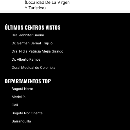
LA OPERACIÓN DE MI GINECOMASTIA FUE TODO UN ÉXITO ME
(Localidad De La Virgen
SIENTO INCRRIBLE
Y Turística)
ÚLTIMOS CENTROS VISTOS
Dra. Jennifer Gaona
Dr. German Bernal Trujillo
Dra. Nidia Patricia Mejía Giraldo
Dr. Alberto Ramos
Doral Medical de Colombia
DEPARTAMENTOS TOP
Bogotá Norte
Medellín
Cali
Bogotá Nor Oriente
Barranquilla