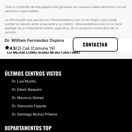
Todo el contenido de esta página está generado por usuarios reales del portal y no por
doctores o especialistas.
La información que aparece en Clinicasesteticas.com.co en ningún caso puede
sustituir la relación entre el paciente y su médico. Clinicasesteticas.com.co no hace
apología de un tratamiento médico específico, de un producto comercial o de un
servicio.
Dr. William Fernández Ospina
CLINICASESTETICAS
EXPERIENCIAS
CONTACTAR
EXPERIENCIAS SOBRE LIPOESCULTURA
4.5
(2)
·
Cali (Comuna 19)
LO MEJOR COMO SUBIÓ MI AUTOESTIMA
ÚLTIMOS CENTROS VISTOS
Dr. Luis Murillo
Dr. Edwin Baquero
Dr. Mauricio Gómez
Dr. Giancarlo Fajardo
Dr. Santiago Muñoz Piñeros
DEPARTAMENTOS TOP