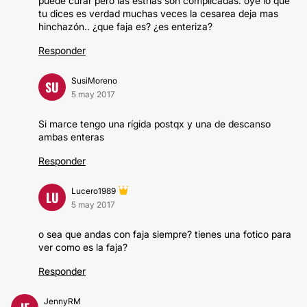
puede curar pero las estrías son complicadas. oye lo que
tu dices es verdad muchas veces la cesarea deja mas
hinchazón.. ¿que faja es? ¿es enteriza?
Responder
SusiMoreno
SU
5 may 2017
Si marce tengo una rígida postqx y una de descanso
ambas enteras
Responder
Lucero1989
LU
5 may 2017
o sea que andas con faja siempre? tienes una fotico para
ver como es la faja?
Responder
JennyRM