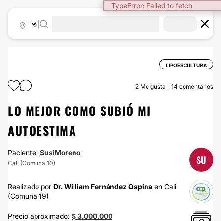
TypeError: Failed to fetch
|
LIPOESCULTURA
2
Me gusta
14 comentarios
LO MEJOR COMO SUBIÓ MI
AUTOESTIMA
Paciente:
SusiMoreno
SU
Cali (Comuna 10)
Realizado por
Dr. William Fernández Ospina
en Cali
(Comuna 19)
Precio aproximado:
$ 3.000.000