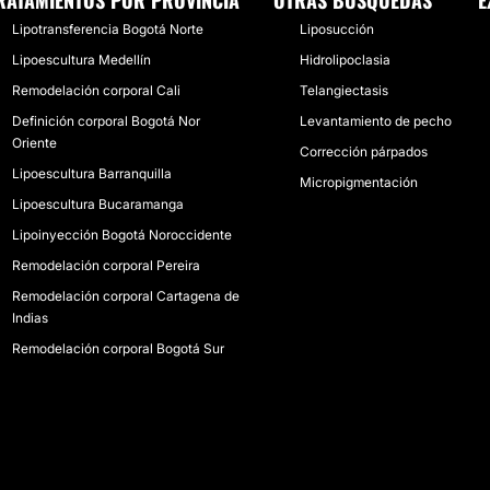
RATAMIENTOS POR PROVINCIA
OTRAS BÚSQUEDAS
E
Lipotransferencia Bogotá Norte
Liposucción
Lipoescultura Medellín
Hidrolipoclasia
Remodelación corporal Cali
Telangiectasis
Definición corporal Bogotá Nor
Levantamiento de pecho
Oriente
Corrección párpados
Lipoescultura Barranquilla
Micropigmentación
Lipoescultura Bucaramanga
Lipoinyección Bogotá Noroccidente
Remodelación corporal Pereira
Remodelación corporal Cartagena de
Indias
Remodelación corporal Bogotá Sur