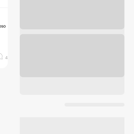
roso
4