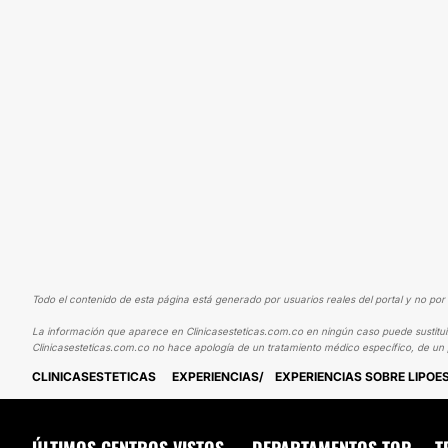
Todo el contenido de esta página está generado por usuarios reales del portal y no por 
La información que aparece en Clinicasesteticas.com.co en ningún caso puede sustituir 
Clinicasesteticas.com.co no hace apología de un tratamiento médico específico, de un 
CLINICASESTETICAS
EXPERIENCIAS
EXPERIENCIAS SOBRE LIPO