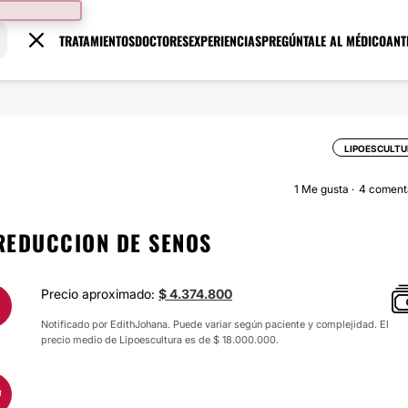
TRATAMIENTOS
DOCTORES
EXPERIENCIAS
PREGÚNTALE AL MÉDICO
ANT
LIPOESCULT
1
Me gusta
4 coment
 REDUCCION DE SENOS
Precio aproximado:
$ 4.374.800
Notificado por EdithJohana. Puede variar según paciente y complejidad. El
precio medio de Lipoescultura es de $ 18.000.000.