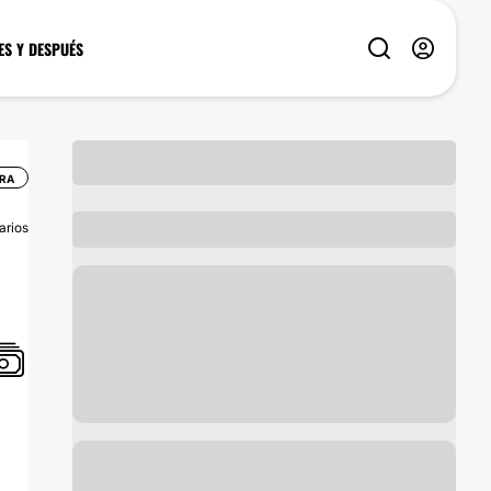
ES Y DESPUÉS
URA
arios