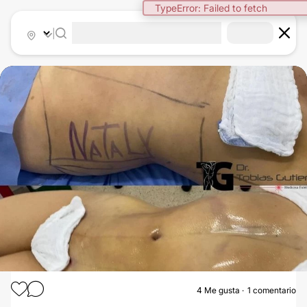
TypeError: Failed to fetch
|
4
Me gusta
1 comentario
LIPÓLISIS LÁSER