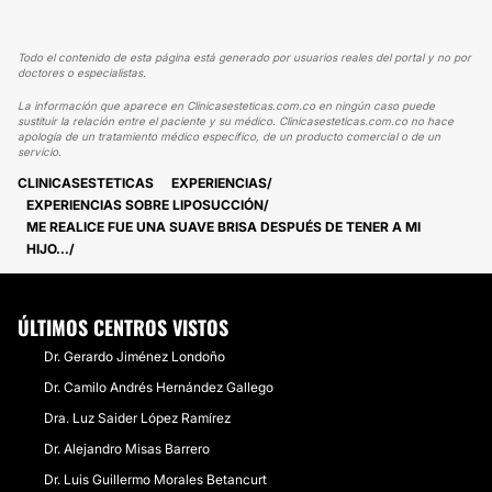
Todo el contenido de esta página está generado por usuarios reales del portal y no por
doctores o especialistas.
La información que aparece en Clinicasesteticas.com.co en ningún caso puede
sustituir la relación entre el paciente y su médico. Clinicasesteticas.com.co no hace
apología de un tratamiento médico específico, de un producto comercial o de un
servicio.
CLINICASESTETICAS
EXPERIENCIAS
EXPERIENCIAS SOBRE LIPOSUCCIÓN
ME REALICE FUE UNA SUAVE BRISA DESPUÉS DE TENER A MI
HIJO...
ÚLTIMOS CENTROS VISTOS
Dr. Gerardo Jiménez Londoño
Dr. Camilo Andrés Hernández Gallego
Dra. Luz Saider López Ramírez
Dr. Alejandro Misas Barrero
Dr. Luis Guillermo Morales Betancurt