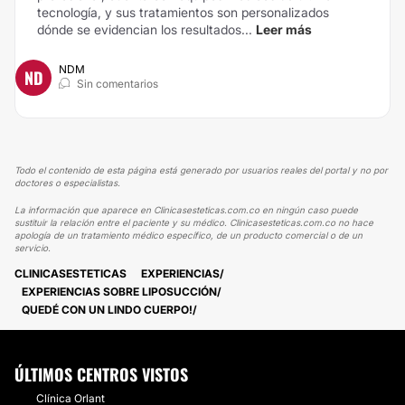
tecnología, y sus tratamientos son personalizados
dónde se evidencian los resultados...
Leer más
NDM
ND
Sin comentarios
Todo el contenido de esta página está generado por usuarios reales del portal y no por
doctores o especialistas.
La información que aparece en Clinicasesteticas.com.co en ningún caso puede
sustituir la relación entre el paciente y su médico. Clinicasesteticas.com.co no hace
apología de un tratamiento médico específico, de un producto comercial o de un
servicio.
CLINICASESTETICAS
EXPERIENCIAS
EXPERIENCIAS SOBRE LIPOSUCCIÓN
QUEDÉ CON UN LINDO CUERPO!
ÚLTIMOS CENTROS VISTOS
Clínica Orlant