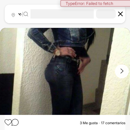
TypeError: Failed to fetch
|
1
/
2
3
Me gusta
17 comentarios
LIPOSUCCIÓN