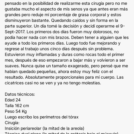
pensado en la posibilidad de realizarme esta cirugía pero no me
gustaba mucho el aspecto de mis senos ya que antes eran más
grandes pero reduje mí porcentaje de grasa corporal y estos
disminuyeron bastante. Quedando caídos y sin forma en la
parte superior. Un día tomé la decisión y decidí operarme el 9-
Sept-2017. Los primeros dos días fueron muy dolorosos, no
podía hacer nada con mis brazos. Deben tener a alguien que les
ayude a todo los primeros días. Luego todo fue mejorando y
regrese al trabajo unos cinco días después sin problema.
Estuvieron muy inflamadas y duras como rocas todo el primer
mes, después de eso empezaron a bajar más y volvieron a ser
suaves. Nunca quise un tamaño exagerado, pero pensé que me
habían quedado pequeñas, ahora estoy muy feliz con el
resultado. Absolutamente proporcionales para mí cuerpo. Las
cicatrices casi no se ven y ya no tengo molestias.
Datos técnicos:
Edad 24
Talla 162 cm
Peso 54 Kg
Luego escribo los perímetros del tórax
Cirugía:
Insición periareolar (la mitad de la areola)
Técnica dual plane (la mitad de la prótesis bajo el músculo)