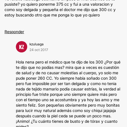
pusiste? yo quiero ponerme 375 cc y fui a una valoracion y
como soy delgada y pequeña el doctor me dijo que 300 cc y
estoy buscando otro que me ponga lo que yo quiero
Responder
kzuluaga
KZ
24 oct 2017
Hola nena pero el médico que te dijo de los 300 ¿Por qué
te dijo que no podías mas? mira que a veces es cuestión
de salud y de no causar molestias al cuerpo, yo solo me
pude poner 260 CC. Yo siempre había soñado con 300
pero fue imposible por ser tan delgada y como no tenia
nada de tejido mamario podía causar estrías, la verdad al
principio fue triste porque uno siempre quiere más pero
con el tiempo uno se acostumbra y ya hoy las amo y me
siento feliz. Son pequeñas obviamente pero muy bonitas
para lucir muy natural además como soy chiqui jajajaja
después cuando la piel ceda se puede un poco mas.
¡Animo! ¿Tu cuánto tienes de busto y de tórax y cuanto
mides?