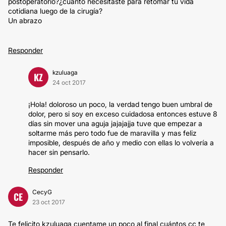
postoperatorio?¿cuanto necesitaste para retomar tu vida
cotidiana luego de la cirugía?
Un abrazo
Responder
kzuluaga
KZ
24 oct 2017
¡Hola! doloroso un poco, la verdad tengo buen umbral de
dolor, pero si soy en exceso cuidadosa entonces estuve 8
días sin mover una aguja jajajajja tuve que empezar a
soltarme más pero todo fue de maravilla y mas feliz
imposible, después de año y medio con ellas lo volvería a
hacer sin pensarlo.
Responder
CecyG
CE
23 oct 2017
Te felicito kzuluaga cuentame un poco al final cuántos cc te