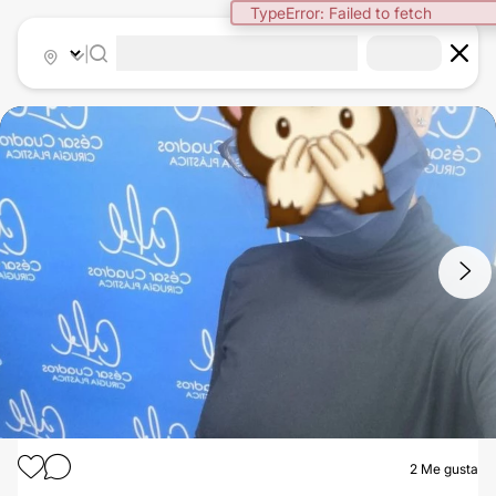
TypeError: Failed to fetch
|
1
/
2
2
Me gusta
MAMOPLASTIA DE AUMENTO