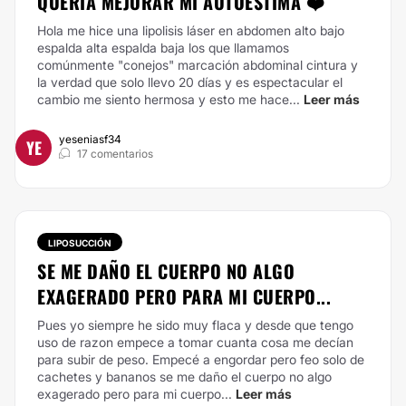
QUERÍA MEJORAR MI AUTOESTIMA ❤️
Hola me hice una lipolisis láser en abdomen alto bajo
espalda alta espalda baja los que llamamos
comúnmente "conejos" marcación abdominal cintura y
la verdad que solo llevo 20 días y es espectacular el
cambio me siento hermosa y esto me hace...
Leer más
yeseniasf34
YE
17 comentarios
LIPOSUCCIÓN
SE ME DAÑO EL CUERPO NO ALGO
EXAGERADO PERO PARA MI CUERPO...
Pues yo siempre he sido muy flaca y desde que tengo
uso de razon empece a tomar cuanta cosa me decían
para subir de peso.
Empecé a engordar pero feo solo de
cachetes y bananos se me daño el cuerpo no algo
exagerado pero para mi cuerpo...
Leer más