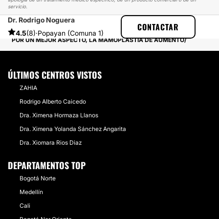
servicio.
Dr. Rodrigo Noguera
CLINICASESTETICAS
EXPERIENCIAS
CONTACTAR
EXPERIENCIAS SOBRE MAMOPLASTIA DE AUMENTO
4.5
(8)
·
Popayan (Comuna 1)
POR UN MEJOR ASPECTO, LA MAMOPLASTIA DE AUMENTO
ÚLTIMOS CENTROS VISTOS
ZAHIA
Rodrigo Alberto Caicedo
Dra. Ximena Hormaza Llanos
Dra. Ximena Yolanda Sánchez Angarita
Dra. Xiomara Rios Diaz
DEPARTAMENTOS TOP
Bogotá Norte
Medellín
Cali