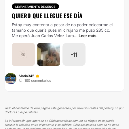
LEVANTAMIENTO DE SENOS
QUIERO QUE LLEGUE ESE DÍA
Estoy muy contenta a pesar de no poder colocarme el
tamaño que quería pues mi cirujano me puso 285 cc.
Me operó Juan Carlos Vélez Lara...
Leer más
+11
Maria345
180 comentarios
Todo el contenido de esta página está generado por usuarios reales del portal y no por
doctores o especialistas.
La información que aparece en Clinicasesteticas.com.co en ningún caso puede
sustituir la relación entre el paciente y su médico. Clinicasesteticas.com.co no hace
apología de un tratamiento médico específico, de un producto comercial o de un