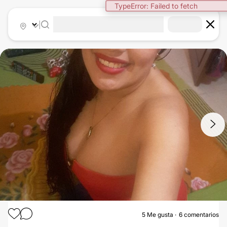
TypeError: Failed to fetch
|
1
/
2
5
Me gusta
6 comentarios
MAMOPLASTIA DE AUMENTO