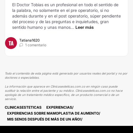
El Doctor Tobias es un profesional en todo el sentido de
la palabra, no solamente en el pre operatorio, si no
además durante y en el post operatorio, súper pendiente
del proceso y de las preguntas e inquietudes, gran
sentido humano y unas manos...
Leer más
Tatiana1620
TA
1 comentario
Todo el contenido de esta página está generado por usuarios reales del portal y no por
doctores o especialistas.
La información que aparece en Clinicasesteticas.com.co en ningún caso puede
sustituir la relación entre el paciente y su médico. Clinicasesteticas.com.co no hace
apología de un tratamiento médico específico, de un producto comercial o de un
servicio.
CLINICASESTETICAS
EXPERIENCIAS
EXPERIENCIAS SOBRE MAMOPLASTIA DE AUMENTO
MIS SENOS DESPUÉS DE MÁS DE UN AÑO!