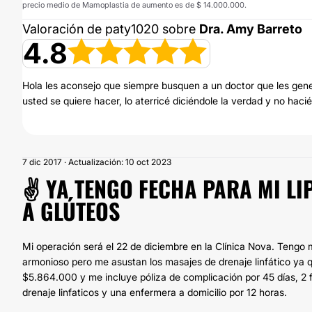
precio medio de Mamoplastia de aumento es de $ 14.000.000.
Valoración de paty1020 sobre
Dra. Amy Barreto
4.8
Hola les aconsejo que siempre busquen a un doctor que les gener
usted se quiere hacer, lo aterricé diciéndole la verdad y no hac
7 dic 2017 · Actualización: 10 oct 2023
✌️ YA TENGO FECHA PARA MI L
A GLÚTEOS
Mi operación será el 22 de diciembre en la Clínica Nova. Tengo
armonioso pero me asustan los masajes de drenaje linfático ya q
$5.864.000 y me incluye póliza de complicación por 45 días, 2 
drenaje linfaticos y una enfermera a domicilio por 12 horas.