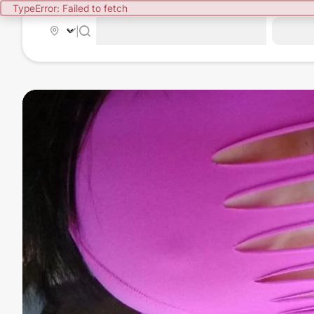
TypeError: Failed to fetch
|