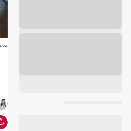
arios
O