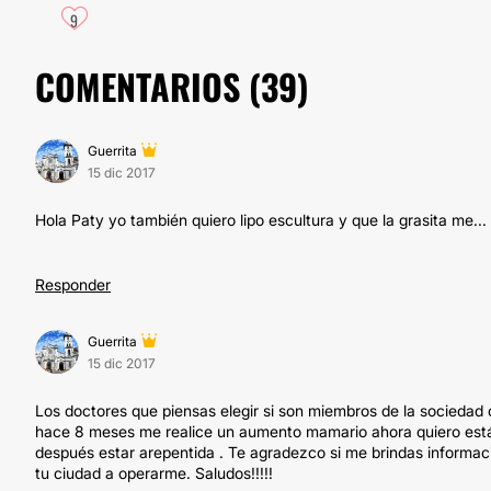
9
COMENTARIOS (
39
)
Guerrita
15 dic 2017
Hola Paty yo también quiero lipo escultura y que la grasita me...
Responder
Guerrita
15 dic 2017
Los doctores que piensas elegir si son miembros de la sociedad c
hace 8 meses me realice un aumento mamario ahora quiero está c
después estar arepentida . Te agradezco si me brindas informació
tu ciudad a operarme. Saludos!!!!!