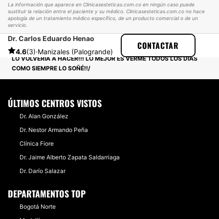
La información que aparece en Clinicasesteticas.com.co en ningún caso puede
sustituir la relación entre el paciente y su médico. Clinicasesteticas.com.co no hace
apología de un tratamiento médico específico, de un producto comercial o de un
servicio.
Dr. Carlos Eduardo Henao
CLINICASESTETICAS
EXPERIENCIAS
CONTACTAR
EXPERIENCIAS SOBRE RINOPLASTIA
4.6
(3)
·
Manizales (Palogrande)
LO VOLVERÍA A HACER!!! LO MEJOR ES VERME TODOS LOS DÍAS
COMO SIEMPRE LO SOÑÉ!!
ÚLTIMOS CENTROS VISTOS
Dr. Alan González
Dr. Nestor Armando Peña
Clínica Fiore
Dr. Jaime Alberto Zapata Saldarriaga
Dr. Darío Salazar
DEPARTAMENTOS TOP
Bogotá Norte