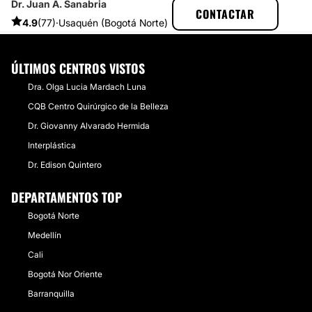
Dr. Juan A. Sanabria
CLINICASESTETICAS
EXPERIENCIAS
CONTACTAR
EXPERIENCIAS SOBRE RINOPLASTIA
RHINOPLASTIE, HEUREUX
4.9
(77)
·
Usaquén (Bogotá Norte)
ÚLTIMOS CENTROS VISTOS
Dra. Olga Lucia Mardach Luna
CQB Centro Quirúrgico de la Belleza
Dr. Giovanny Alvarado Hermida
Interplástica
Dr. Edison Quintero
DEPARTAMENTOS TOP
Bogotá Norte
Medellín
Cali
Bogotá Nor Oriente
Barranquilla