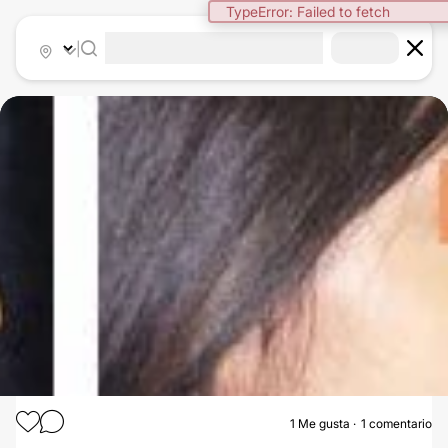
TypeError: Failed to fetch
|
1
Me gusta
1 comentario
RINOPLASTIA