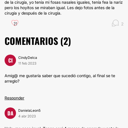
de la cirugía, yo tenía mi fosas nasales iguales, tenía fea la nariz
pero los hoyitos se miraban igual. Les dejo fotos antes de la
cirugía y después de la cirugía.
21
2
COMENTARIOS (
2
)
CindyDelca
CI
11 feb 2023
Amig@ me gustaría saber que sucedió contigo, al final se te
arreglo?
Responder
DanielaLeon5
DA
4 abr 2023