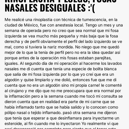
NASALES DESIGUALES :'(
Me realicé una rinoplastia con técnica de tumescencia, en la
ciudad de México, fue con anestesia local. Tengo un mes y una
semana de operada pero no creo que sea normal que mi fosa
izquierda se vea mucho más pequeña y más baja que la fosa
derecha y de perfil obviamente el perfil del lado izquierdo se ve
mal, como si tuviera la nariz mordida. No niego que me quedó
mejor de lo que la tenía de perfil pero no era la idea quedar así
porque antes de la operación mis fosas estaban parejitas,
iguales. Al segundo día de mi operación al hacerme los lavados
nasales me di cuenta que tenía una especie de bolita blanca
que salía de mi fosa izquierda por lo que yo creí que era un
algodón y quise limpiarlo y me dolió, entonces fue que me di
cuenta que no era un algodón sino mi propia carne! le comenté
al cirujano y me dijo que no me preocupara que era normal por
la inflamación pero a la semana cuando me tocó mi consulta se
dieron cuenta que en realidad era parte de mi carne que se
había inflamado tanto que se había salido y lo conocen como
pólipo nasal o tejido inflamado. pasó otra semana me dijeron
que tenía que esperar a que desinflamara para inyectarme un
esteroide, al fin cuando me lo inyectaron Yo realmente vi que
casi desapareció por completo pero siento que al tener este