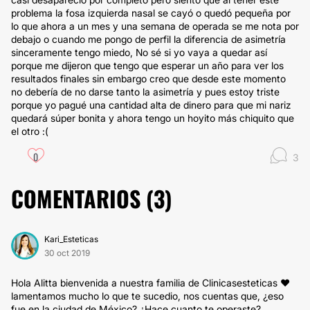
problema la fosa izquierda nasal se cayó o quedó pequeña por
lo que ahora a un mes y una semana de operada se me nota por
debajo o cuando me pongo de perfil la diferencia de asimetría
sinceramente tengo miedo, No sé si yo vaya a quedar así
porque me dijeron que tengo que esperar un año para ver los
resultados finales sin embargo creo que desde este momento
no debería de no darse tanto la asimetría y pues estoy triste
porque yo pagué una cantidad alta de dinero para que mi nariz
quedará súper bonita y ahora tengo un hoyito más chiquito que
el otro :(
0
3
COMENTARIOS (
3
)
Kari_Esteticas
30 oct 2019
Hola Alitta bienvenida a nuestra familia de Clinicasesteticas ❤
lamentamos mucho lo que te sucedio, nos cuentas que, ¿eso
fue en la ciudad de México? ¿Hace cuanto te operaste?