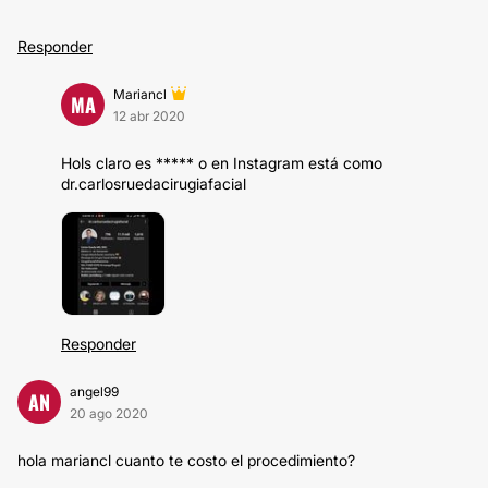
Responder
Mariancl
MA
12 abr 2020
Hols claro es ***** o en Instagram está como
dr.carlosruedacirugiafacial
Responder
angel99
AN
20 ago 2020
hola mariancl cuanto te costo el procedimiento?