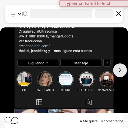
TypeError: Failed to fetch
|
1
/
4
4
Me gusta
6 comentarios
RINOPLASTIA