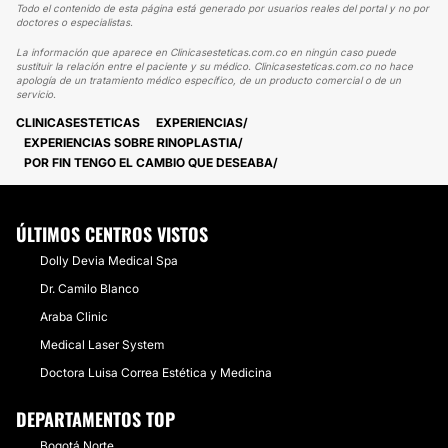
Todo el contenido de esta página está generado por usuarios reales del portal y no por
doctores o especialistas.
La información que aparece en Clinicasesteticas.com.co en ningún caso puede
sustituir la relación entre el paciente y su médico. Clinicasesteticas.com.co no hace
apología de un tratamiento médico específico, de un producto comercial o de un
servicio.
CLINICASESTETICAS
EXPERIENCIAS
EXPERIENCIAS SOBRE RINOPLASTIA
POR FIN TENGO EL CAMBIO QUE DESEABA
ÚLTIMOS CENTROS VISTOS
Dolly Devia Medical Spa
Dr. Camilo Blanco
Araba Clinic
Medical Laser System
Doctora Luisa Correa Estética y Medicina
DEPARTAMENTOS TOP
Bogotá Norte