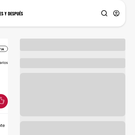
ES Y DESPUÉS
TIA
arios
nte