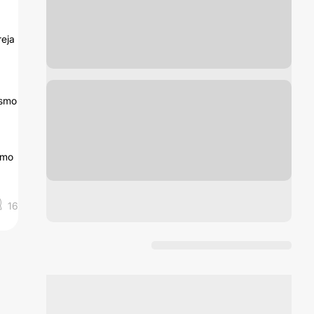
reja
ismo
omo
16