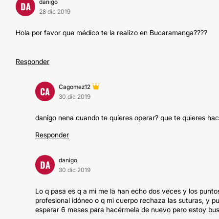
danigo
DA
28 dic 2019
Hola por favor que médico te la realizo en Bucaramanga????
Responder
Cagomez12
CA
30 dic 2019
danigo nena cuando te quieres operar? que te quieres hac
Responder
danigo
DA
30 dic 2019
Lo q pasa es q a mi me la han echo dos veces y los puntos
profesional idóneo o q mi cuerpo rechaza las suturas, y p
esperar 6 meses para hacérmela de nuevo pero estoy bus