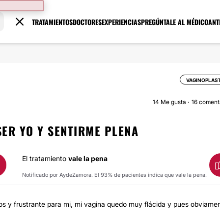
TRATAMIENTOS
DOCTORES
EXPERIENCIAS
PREGÚNTALE AL MÉDICO
ANT
VAGINOPLAS
14
Me gusta
16 coment
SER YO Y SENTIRME PLENA
El tratamiento
vale la pena
Notificado por AydeZamora. El 93% de pacientes indica que vale la pena.
os y frustrante para mi, mi vagina quedo muy flácida y pues obviame