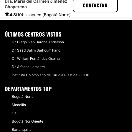
Dra. Maria del Carmen Jiménez
CLINICASESTETICAS
EXPERIENCIAS
CONTACTAR
Choperena
EXPERIENCIAS SOBRE VÁRICES
¡ESTOY NOTANDO EL CAMBIO Y ME SIENTO FELIZ! 🧡
4.8
(10)
·
Usaquén (Bogotá Norte)
ÚLTIMOS CENTROS VISTOS
Dr. Diego Ivan Barona Anderson
Dr. Saad Salim Barhoum Farid
Dr. William Fernández Ospina
Dr. Alfonso Lemaitre
Instituto Colombiano de Cirugía Plástica - ICCP
DEPARTAMENTOS TOP
Bogotá Norte
Medellín
Cali
Bogotá Nor Oriente
Barranquilla