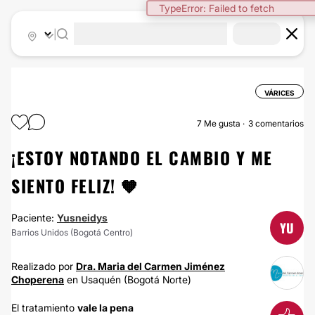
TypeError: Failed to fetch
|
VÁRICES
7
Me gusta
3 comentarios
¡ESTOY NOTANDO EL CAMBIO Y ME
SIENTO FELIZ! 🧡
Paciente:
Yusneidys
YU
Barrios Unidos (Bogotá Centro)
Realizado por
Dra. Maria del Carmen Jiménez
Choperena
en Usaquén (Bogotá Norte)
El tratamiento
vale la pena