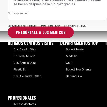
se hacen después de la cirugía? gracias
Sin respuestas
CLINICASESTETICAS
PREGUNTAS
CRUROPLASTIA
PREGÚNTALE A LOS MÉDICOS
ÚLTIMOS CENTROS VISTOS
DEPARTAMENTOS TOP
Dra. Carolin Diaz
Bogotá Norte
Dr. Fredy Murcia
Medellín
Dra. Ángela Díaz
Cali
PlasticSkin
Bogotá Nor Oriente
Dra. Alejandra Téllez
Barranquilla
PROFESIONALES
Acceso doctores