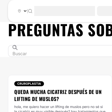
|
PREGUNTAS SO
CRUROPLASTIA
QUEDA MUCHA CICATRIZ DESPUÉS DE UN
LIFTING DE MUSLOS?
hola, me quiero hacer un lifting de muslos pero no sé si
la cicatriz es muy visible después? hay tratamientos que