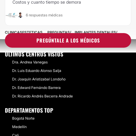
Costos y cuanto tiempo se demora
6 respuestas médicas
CLINICASESTETICAS
PREGUNTAS
IMPLANTES DENTALES
PREGÚNTALE A LOS MÉDICOS
ÚLTIMOS CENTROS VISTOS
Dra. Andrea Vanegas
Dr. Luis Eduardo Alonso Salja
Dr. Joaquín Aristizabal Londoño
Dr. Edward Fernándo Barrera
Dr. Ricardo Andrés Becerra Andrade
DEPARTAMENTOS TOP
Bogotá Norte
Medellín
Cali