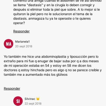
comentó una amiga cuando el abdomen se ve así divivido
se llama "diastasis" y en la cirugía lo deben corregir y
después si eliminar toda la piel que sobre. A lo mejor si le
quitaron la piel pero no le solucionaron el tema de la
diastasis. anmagoza tu ya te operaste o te quieres
operar?
Responder
Marianela1
MA
20 sept 2018
Yo también me hice una abdominoplastia y liposucción pero lo
extraño para mi fue q enugar de bajar suba por q a dos meses
de mi operación estaba en 54 y estoy en 58 me dicen los
doctores q estoy hinchada pero es algo q no se parece creíble y
también me a aumentado más los glúteos
Responder
Silvinac
SI
22 sept 2018