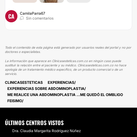
CamilaParra67
CA
Sin comentarios
Todo el contenido de esta página está generado por usuarios reales del portal y no por
doctores o especialistas.
La información que aparece en Clinicasesteticas.com.co en ningún caso puede
sustituir la relación entre el paciente y su médico. Clinicasesteticas.com.co no hace
apología de un tratamiento médico específico, de un producto comercial o de un
servicio.
CLINICASESTETICAS
EXPERIENCIAS
EXPERIENCIAS SOBRE ABDOMINOPLASTIA
ME REALICE UNA ABDOMINOPLASTIA ...ME QUEDÓ EL OMBLIGO
FEISIMO
ÚLTIMOS CENTROS VISTOS
Dra. Claudia Margarita Rodríguez Núñez