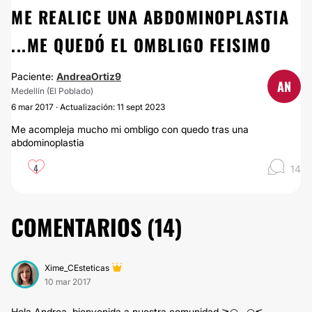
ME REALICE UNA ABDOMINOPLASTIA
...ME QUEDÓ EL OMBLIGO FEISIMO
Paciente:
AndreaOrtiz9
AN
Medellín (El Poblado)
6 mar 2017 · Actualización: 11 sept 2023
Me acompleja mucho mi ombligo con quedo tras una
abdominoplastia
4
14
COMENTARIOS (
14
)
Xime_CEsteticas
10 mar 2017
Hola Andrea, bienvenida a nuestra comunidad ≧◠◡◠≦