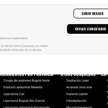
SUBIR IMAGEN
doctores o especialistas.
la relación entre el paciente y su médico.
producto comercial o de un servicio.
MINOPLASTIA
REAFIRMANDO MI BELLEZA
RATAMIENTOS POR PROVINCIA
OTRAS BÚSQUEDAS
EXP
Cirugía del abdomen Bogotá Norte
Depilación Láser
Diástasis abdominal Medellín
Aclarado zona anal
Lipectomía Cali
Implante capilar
Lipectomía Bogotá Nor Oriente
Fotodepilación
Lipectomía abdominal Barranquilla
Micropigmentación