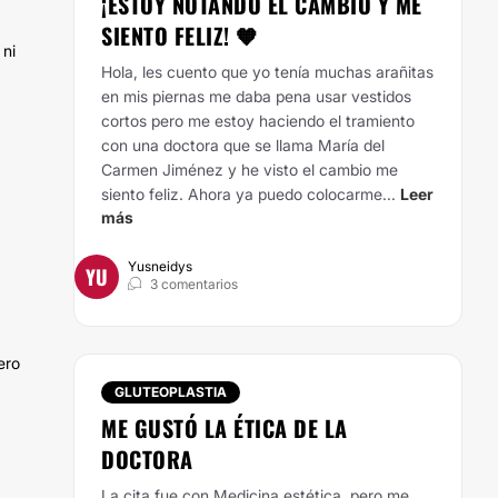
¡ESTOY NOTANDO EL CAMBIO Y ME
SIENTO FELIZ! 🧡
 ni
Hola, les cuento que yo tenía muchas arañitas
en mis piernas me daba pena usar vestidos
cortos pero me estoy haciendo el tramiento
con una doctora que se llama María del
Carmen Jiménez y he visto el cambio me
siento feliz.
Ahora ya puedo colocarme...
Leer
más
Yusneidys
YU
3 comentarios
ero
GLUTEOPLASTIA
ME GUSTÓ LA ÉTICA DE LA
DOCTORA
La cita fue con Medicina estética, pero me