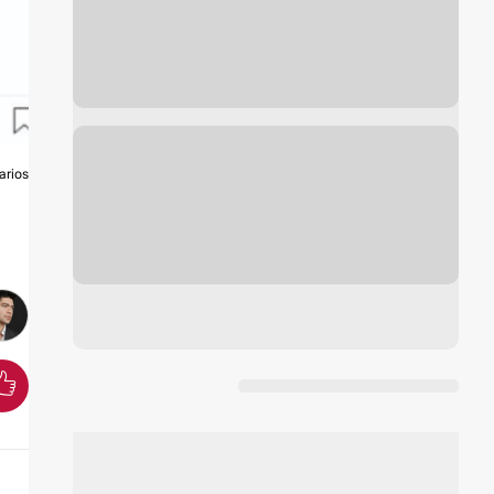
arios
A