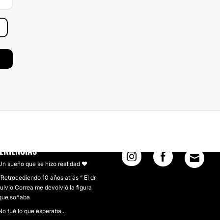
ERIENCIAS
Un sueño que se hizo realidad ❤
“Retrocediendo 10 años atrás “ El dr
fulvio Correa me devolvió la figura
que soñaba
No fué lo que esperaba...