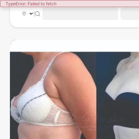
TypeError: Failed to fetch
|