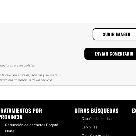
SUBIR IMAGEN
doctores o especialistas.
la relación entre el paciente y su médico.
producto comercial o de un servicio.
ECTOMÍA
ADIÓS A LOS CACHETES
TRATAMIENTOS POR
OTRAS BÚSQUEDAS
E
PROVINCIA
Diseño de sonrisa
Reducción de cachetes Bogotá
Espinillas
Norte
Cirugía párpados