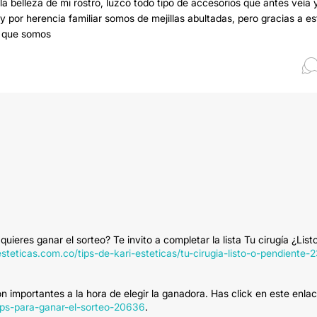
a la belleza de mi rostro, luzco todo tipo de accesorios que antes veía 
y por herencia familiar somos de mejillas abultadas, pero gracias a es
o que somos
ieres ganar el sorteo? Te invito a completar la lista Tu cirugía ¿List
esteticas.com.co/tips-de-kari-esteticas/tu-cirugia-listo-o-pendiente-
importantes a la hora de elegir la ganadora. Has click en este enla
tips-para-ganar-el-sorteo-20636
.