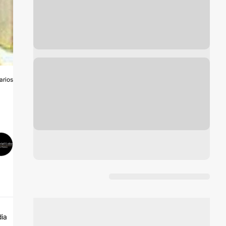
arios
A
dia