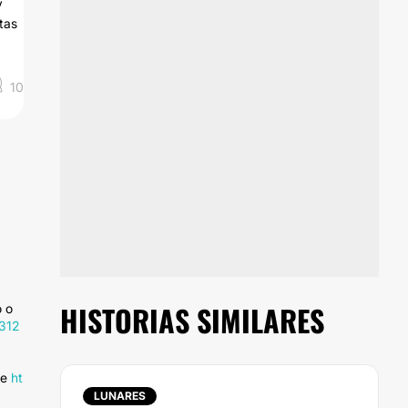
y
tas
10
HISTORIAS SIMILARES
o o
2312
ce
ht
LUNARES