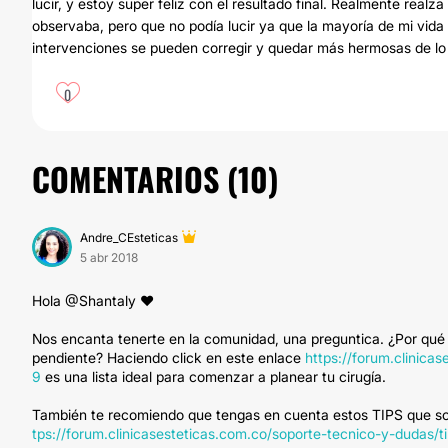
lucir, y estoy super feliz con el resultado final. Realmente realz
observaba, pero que no podía lucir ya que la mayoría de mi vida 
intervenciones se pueden corregir y quedar más hermosas de l
0
COMENTARIOS (
10
)
Andre_CEsteticas
5 abr 2018
Hola @Shantaly ♥
Nos encanta tenerte en la comunidad, una preguntica. ¿Por qué qu
pendiente? Haciendo click en este enlace
https://forum.clinicas
9
es una lista ideal para comenzar a planear tu cirugía.
También te recomiendo que tengas en cuenta estos TIPS que son 
tps://forum.clinicasesteticas.com.co/soporte-tecnico-y-dudas/