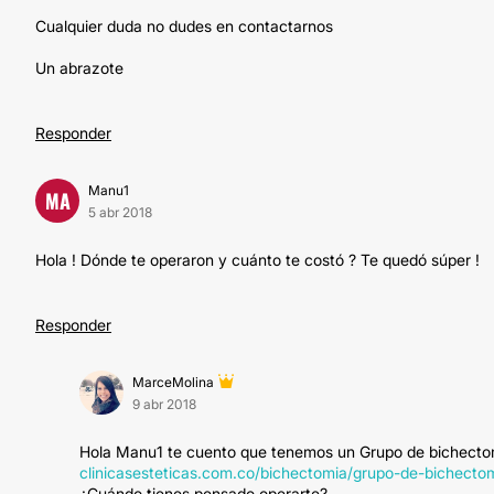
Cualquier duda no dudes en contactarnos
Un abrazote
Responder
Manu1
MA
5 abr 2018
Hola ! Dónde te operaron y cuánto te costó ? Te quedó súper !
Responder
MarceMolina
9 abr 2018
Hola Manu1 te cuento que tenemos un Grupo de bichectomia 
clinicasesteticas.com.co/bichectomia/grupo-de-bichect
¿Cuándo tienes pensado operarte?