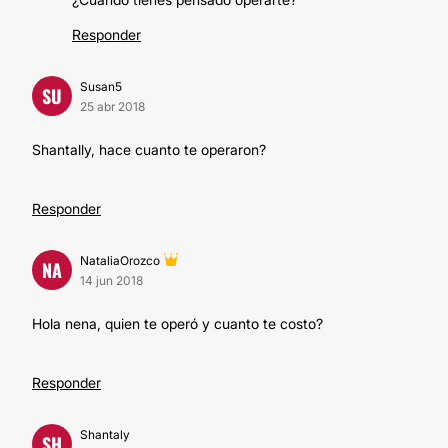
Responder
Susan5
SU
25 abr 2018
Shantally, hace cuanto te operaron?
Responder
NataliaOrozco
NA
14 jun 2018
Hola nena, quien te operó y cuanto te costo?
Responder
Shantaly
SH