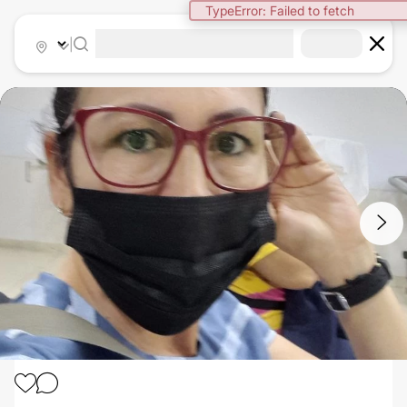
TypeError: Failed to fetch
|
1
/
3
BÓTOX