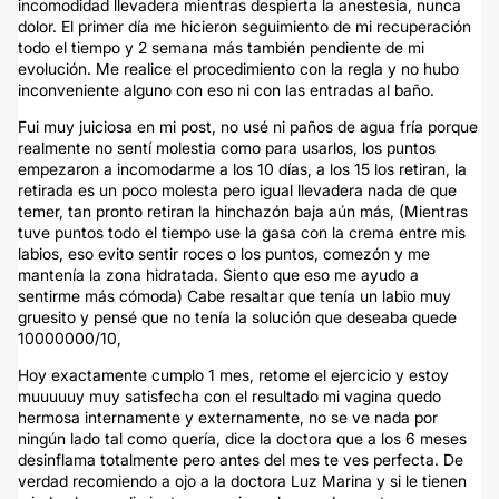
incomodidad llevadera mientras despierta la anestesia, nunca
dolor. El primer día me hicieron seguimiento de mi recuperación
todo el tiempo y 2 semana más también pendiente de mi
evolución. Me realice el procedimiento con la regla y no hubo
inconveniente alguno con eso ni con las entradas al baño.
Fui muy juiciosa en mi post, no usé ni paños de agua fría porque
realmente no sentí molestia como para usarlos, los puntos
empezaron a incomodarme a los 10 días, a los 15 los retiran, la
retirada es un poco molesta pero igual llevadera nada de que
temer, tan pronto retiran la hinchazón baja aún más, (Mientras
tuve puntos todo el tiempo use la gasa con la crema entre mis
labios, eso evito sentir roces o los puntos, comezón y me
mantenía la zona hidratada. Siento que eso me ayudo a
sentirme más cómoda) Cabe resaltar que tenía un labio muy
gruesito y pensé que no tenía la solución que deseaba quede
10000000/10,
Hoy exactamente cumplo 1 mes, retome el ejercicio y estoy
muuuuuy muy satisfecha con el resultado mi vagina quedo
hermosa internamente y externamente, no se ve nada por
ningún lado tal como quería, dice la doctora que a los 6 meses
desinflama totalmente pero antes del mes te ves perfecta. De
verdad recomiendo a ojo a la doctora Luz Marina y si le tienen