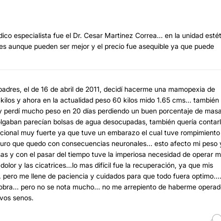
co especialista fue el Dr. Cesar Martinez Correa... en la unidad esté
les aunque pueden ser mejor y el precio fue asequible ya que puede
padres, el de 16 de abril de 2011, decidí hacerme una mamopexia de
ilos y ahora en la actualidad peso 60 kilos mido 1.65 cms... también
 y perdí mucho peso en 20 días perdiendo un buen porcentaje de mas
olgaban parecían bolsas de agua desocupadas, también quería contar
cional muy fuerte ya que tuve un embarazo el cual tuve rompimiento
o que quedo con consecuencias neuronales... esto afecto mi peso 
as y con el pasar del tiempo tuve la imperiosa necesidad de operar m
olor y las cicatrices...lo mas difícil fue la recuperación, ya que mis
. pero me llene de paciencia y cuidados para que todo fuera optimo...
obra... pero no se nota mucho... no me arrepiento de haberme opera
vos senos.