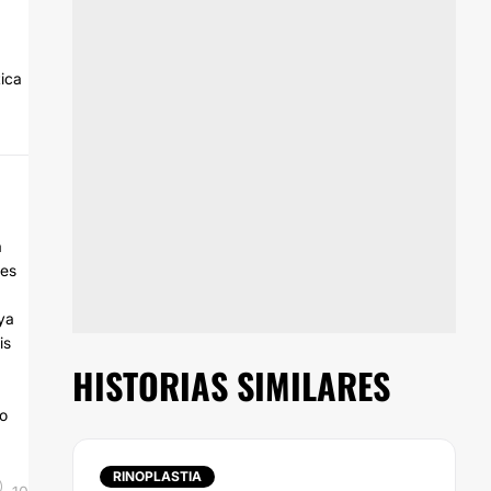
tica
a
les
ya
is
HISTORIAS SIMILARES
.
do
RINOPLASTIA