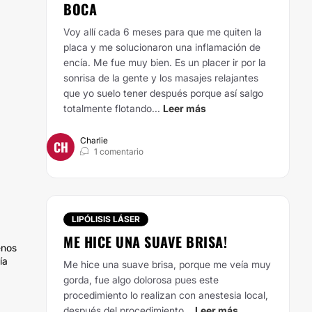
BOCA
Voy allí cada 6 meses para que me quiten la
placa y me solucionaron una inflamación de
encía. Me fue muy bien. Es un placer ir por la
sonrisa de la gente y los masajes relajantes
que yo suelo tener después porque así salgo
totalmente flotando...
Leer más
Charlie
CH
1 comentario
LIPÓLISIS LÁSER
ME HICE UNA SUAVE BRISA!
enos
ía
Me hice una suave brisa, porque me veía muy
gorda, fue algo dolorosa pues este
procedimiento lo realizan con anestesia local,
después del procedimiento...
Leer más