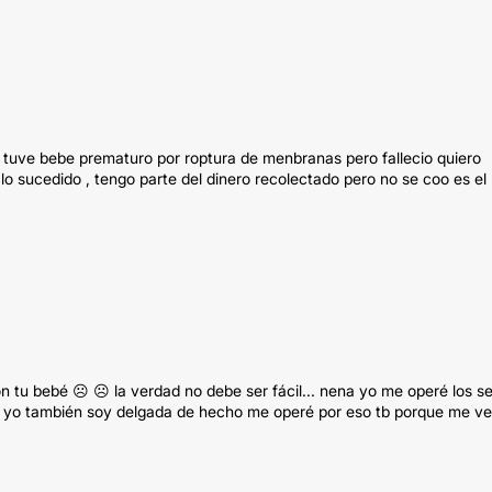
n tuve bebe prematuro por roptura de menbranas pero fallecio quiero
 sucedido , tengo parte del dinero recolectado pero no se coo es el
tu bebé ☹️ ☹️ la verdad no debe ser fácil... nena yo me operé los s
a, yo también soy delgada de hecho me operé por eso tb porque me ve