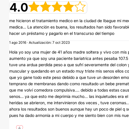
4.0
me hicieron el tratamiento medico en la ciudad de Ibague mi medi
medica... La atención es buena, los resultados han sido favorab
hacer un préstamo y pagarlo en el transcurso del tiempo
1 ago 2016 · Actualización: 7 oct 2023
Hola yo soy una mujer de 41 años madre soltera y vivo con mis 
aumento ya que soy una paciente bariatrica antes pesaba 107.5 k
tuve una ardua perdida peso a que sufrí severamente del colon
muscular y quedando en un estado muy triste mis senos ellos c
que yo gane todo este peso debido a que tuve un desorden emo
temprano de membranas dando como resultado un bebe prematur
que me volví comedora compulsiva.... debido a todas estas caus
senos... ya que esto me deprimía mucho... las inquietudes era el d
heridas se abrieron, me intervinieron dos veces , tuve ceromas..
ahora los resultados son buenos aunque hay un poco de piel q s
pues ha dado armonía a mi cuerpo y me siento bien con mis nue
0