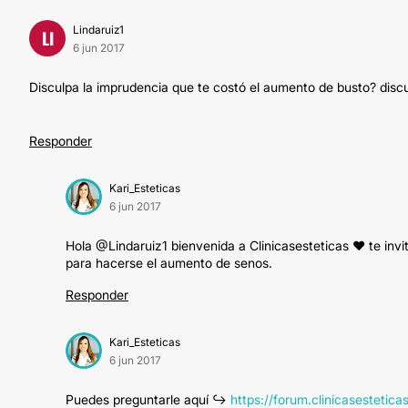
Lindaruiz1
LI
6 jun 2017
Disculpa la imprudencia que te costó el aumento de busto? discu
Responder
Kari_Esteticas
6 jun 2017
Hola @Lindaruiz1 bienvenida a Clinicasesteticas ❤️ te inv
para hacerse el aumento de senos.
Responder
Kari_Esteticas
6 jun 2017
Puedes preguntarle aquí ↪️
https://forum.clinicasesteti