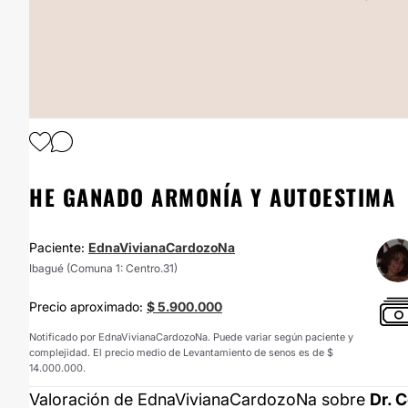
HE GANADO ARMONÍA Y AUTOESTIMA
Paciente:
EdnaVivianaCardozoNa
Ibagué (Comuna 1: Centro.31)
Precio aproximado:
$ 5.900.000
Notificado por EdnaVivianaCardozoNa. Puede variar según paciente y
complejidad. El precio medio de Levantamiento de senos es de $
14.000.000.
Valoración de EdnaVivianaCardozoNa sobre
Dr. 