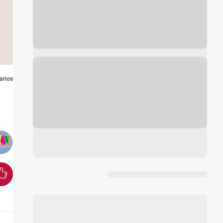
arios
S