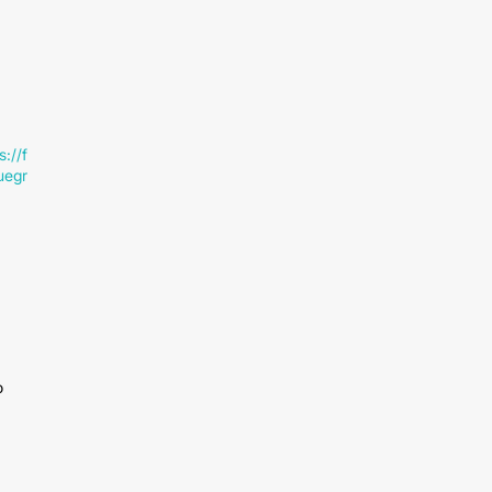
s://f
uegr
o