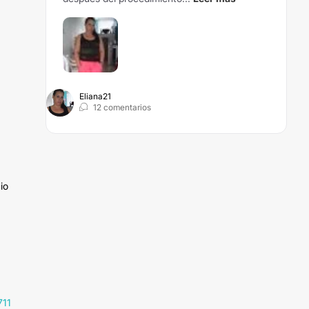
Eliana21
12 comentarios
io
711