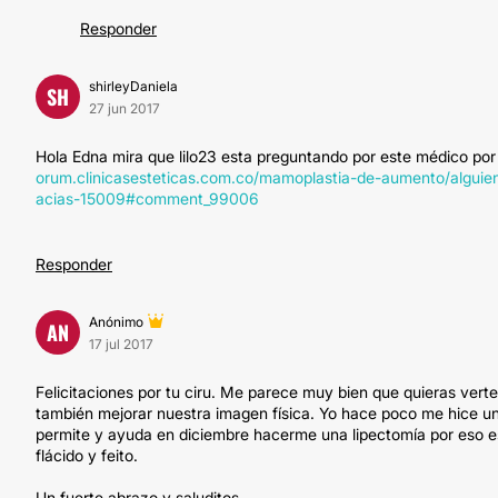
Responder
shirleyDaniela
SH
27 jun 2017
Hola Edna mira que lilo23 esta preguntando por este médico por s
orum.clinicasesteticas.com.co/mamoplastia-de-aumento/alguie
acias-15009#comment_99006
Responder
Anónimo
AN
17 jul 2017
Felicitaciones por tu ciru. Me parece muy bien que quieras ver
también mejorar nuestra imagen física. Yo hace poco me hice u
permite y ayuda en diciembre hacerme una lipectomía por eso e
flácido y feito.
Un fuerte abrazo y saluditos.