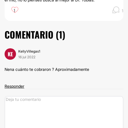
1
1
COMENTARIO (
1
)
KellyVillegas1
KE
16 jul 2022
Nena cuánto te cobraron ? Aproximadamente
Responder