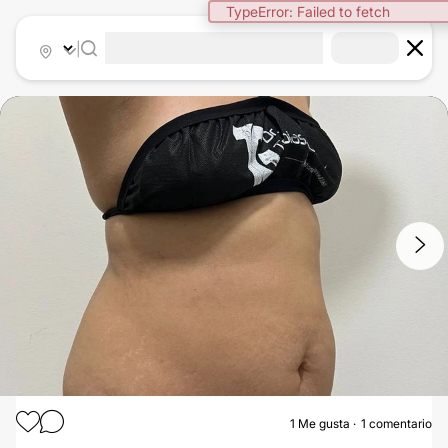
TypeError: Failed to fetch
|
1
/
4
1
Me gusta
1 comentario
LIPÓLISIS LÁSER