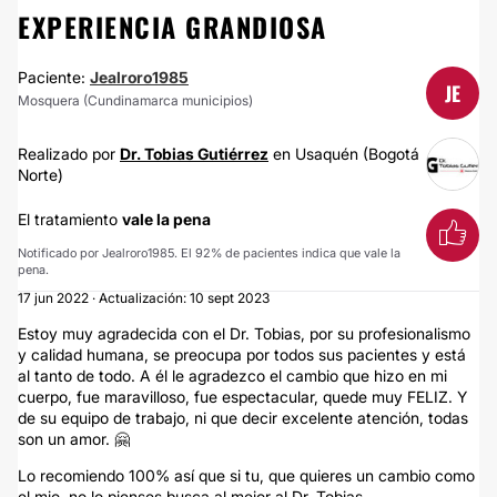
EXPERIENCIA GRANDIOSA
Paciente:
Jealroro1985
JE
Mosquera (Cundinamarca municipios)
Realizado por
Dr. Tobias Gutiérrez
en Usaquén (Bogotá
Norte)
El tratamiento
vale la pena
Notificado por Jealroro1985. El 92% de pacientes indica que vale la
pena.
17 jun 2022 · Actualización: 10 sept 2023
Estoy muy agradecida con el Dr. Tobias, por su profesionalismo
y calidad humana, se preocupa por todos sus pacientes y está
al tanto de todo. A él le agradezco el cambio que hizo en mi
cuerpo, fue maravilloso, fue espectacular, quede muy FELIZ. Y
de su equipo de trabajo, ni que decir excelente atención, todas
son un amor. 🤗
Lo recomiendo 100% así que si tu, que quieres un cambio como
el mio, no lo pienses busca al mejor al Dr. Tobias.