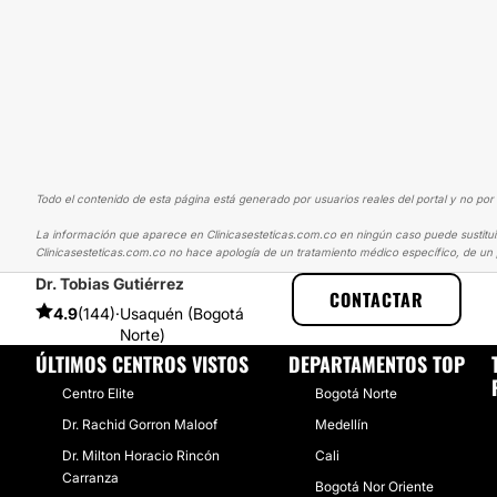
Todo el contenido de esta página está generado por usuarios reales del portal y no por 
La información que aparece en Clinicasesteticas.com.co en ningún caso puede sustituir 
Clinicasesteticas.com.co no hace apología de un tratamiento médico específico, de un 
Dr. Tobias Gutiérrez
CLINICASESTETICAS
EXPERIENCIAS
EXPERIENCIAS SOBRE LIPÓLI
CONTACTAR
4.9
(144)
·
Usaquén (Bogotá
Norte)
ÚLTIMOS CENTROS VISTOS
DEPARTAMENTOS TOP
Centro Elite
Bogotá Norte
Dr. Rachid Gorron Maloof
Medellín
Dr. Milton Horacio Rincón
Cali
Carranza
Bogotá Nor Oriente