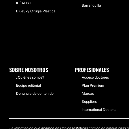
IDÉALISTE
Barranquilla
​BlueSky Cirugía Plástica
SOBRE NOSOTROS
PROFESIONALES
¿Quiénes somos?
Acceso doctores
Equipo editorial
Plan Premium
Denuncia de contenido
Marcas
Suppliers
International Doctors
La información que aparece en Clinicasesteticas.com.co en ningún caso pued