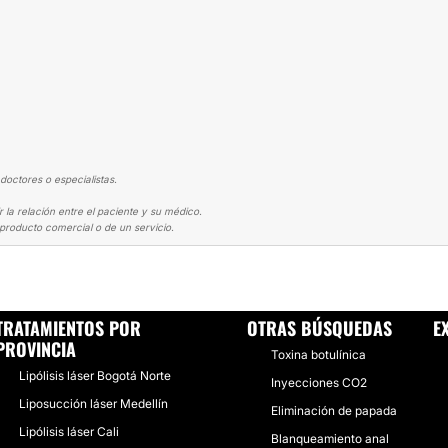
doctores o especialistas.
la relación entre el paciente y su médico.
producto comercial o de un servicio.
SIS LÁSER
LA LIPOLISIS ES EL MEJOR TRATAMIENTO 👏🏼👏🏼👏🏼
TRATAMIENTOS POR
OTRAS BÚSQUEDAS
E
PROVINCIA
Toxina botulínica
Lipólisis láser Bogotá Norte
Inyecciones CO2
Liposucción láser Medellín
Eliminación de papada
Lipólisis láser Cali
Blanqueamiento anal