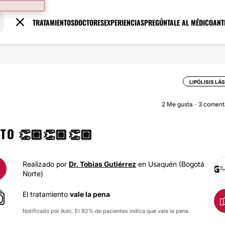
TRATAMIENTOS
DOCTORES
EXPERIENCIAS
PREGÚNTALE AL MÉDICO
ANT
LIPÓLISIS LÁ
2
Me gusta
3 coment
NTO 👏🏼👏🏼👏🏼
Realizado por
Dr. Tobias Gutiérrez
en Usaquén (Bogotá
Norte)
El tratamiento
vale la pena
Notificado por lkdc. El 92% de pacientes indica que vale la pena.