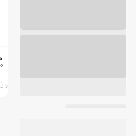
 a
to
3