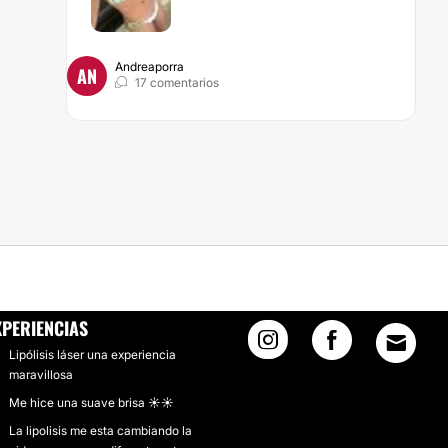
Andreaporra
AN
17 comentarios
XPERIENCIAS
Lipólisis láser una experiencia
maravillosa
Me hice una suave brisa ☀️☀️
La lipolisis me esta cambiando la