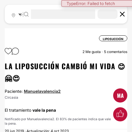
TypeError: Failed to fetch
|
LIPOSUCCIÓN
2
Me gusta
5 comentarios
LA LIPOSUCCIÓN CAMBIÓ MI VIDA 😊
🤗😍
Paciente:
Manuelavalencia2
MA
Circasia
El tratamiento
vale la pena
Notificado por Manuelavalencia2. El 83% de pacientes indica que vale
la pena.
20 jun 2019 · Actualización: 4 oct 2023