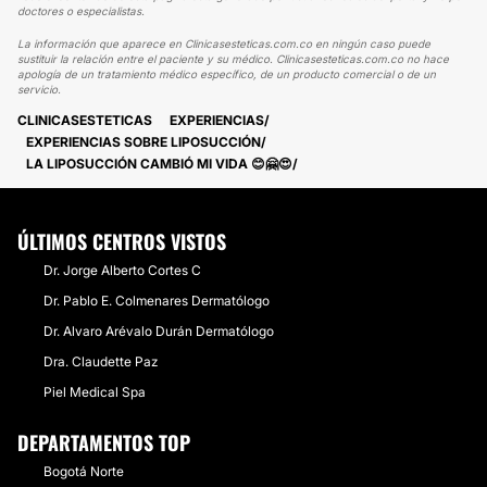
doctores o especialistas.
La información que aparece en Clinicasesteticas.com.co en ningún caso puede
sustituir la relación entre el paciente y su médico. Clinicasesteticas.com.co no hace
apología de un tratamiento médico específico, de un producto comercial o de un
servicio.
CLINICASESTETICAS
EXPERIENCIAS
EXPERIENCIAS SOBRE LIPOSUCCIÓN
LA LIPOSUCCIÓN CAMBIÓ MI VIDA 😊🤗😍
ÚLTIMOS CENTROS VISTOS
Dr. Jorge Alberto Cortes C
Dr. Pablo E. Colmenares Dermatólogo
Dr. Alvaro Arévalo Durán Dermatólogo
Dra. Claudette Paz
Piel Medical Spa
DEPARTAMENTOS TOP
Bogotá Norte