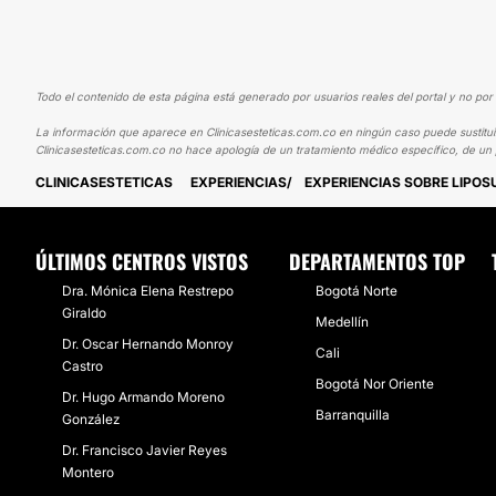
Todo el contenido de esta página está generado por usuarios reales del portal y no por 
La información que aparece en Clinicasesteticas.com.co en ningún caso puede sustituir 
Clinicasesteticas.com.co no hace apología de un tratamiento médico específico, de un 
CLINICASESTETICAS
EXPERIENCIAS
EXPERIENCIAS SOBRE LIPOS
ÚLTIMOS CENTROS VISTOS
DEPARTAMENTOS TOP
Dra. Mónica Elena Restrepo
Bogotá Norte
Giraldo
Medellín
Dr. Oscar Hernando Monroy
Cali
Castro
Bogotá Nor Oriente
Dr. Hugo Armando Moreno
Barranquilla
González
Dr. Francisco Javier Reyes
Montero