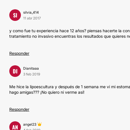
silvia_414
SI
11 abr 2017
y como fue tu experiencia hace 12 años? piensas hacerte la con
tratamiento no invasivo encuentras los resultados que quieres n
Responder
Dianitaaa
DI
3 feb 2019
Me hice la lipoescultura y después de 1 semana me vi mi estomag
hago amigas??? ¡No quiero ni verme así!
Responder
angel23
AN