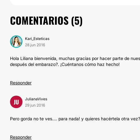
COMENTARIOS (
5
)
Kari_Esteticas
28 jun 2016
Hola Liliana bienvenida, muchas gracias por hacer parte de nues
después del embarazo?. ¡Cuéntanos cómo haz hecho!
Responder
JulianaVives
JU
29 jun 2016
Pero gorda no te ves.... para nada! y quieres hacértela otra vez
Responder