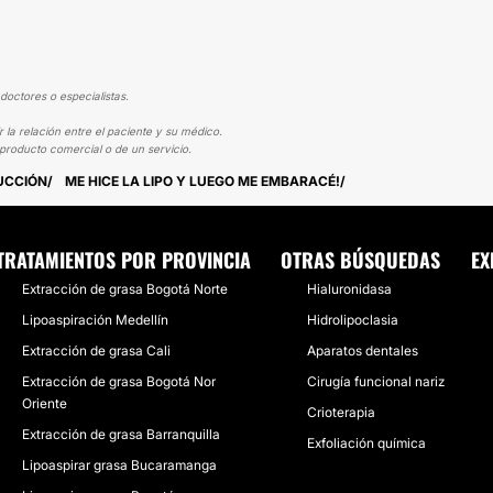
doctores o especialistas.
la relación entre el paciente y su médico.
producto comercial o de un servicio.
UCCIÓN
ME HICE LA LIPO Y LUEGO ME EMBARACÉ!
TRATAMIENTOS POR PROVINCIA
OTRAS BÚSQUEDAS
EX
Extracción de grasa Bogotá Norte
Hialuronidasa
Lipoaspiración Medellín
Hidrolipoclasia
Extracción de grasa Cali
Aparatos dentales
Extracción de grasa Bogotá Nor
Cirugía funcional nariz
Oriente
Crioterapia
Extracción de grasa Barranquilla
Exfoliación química
Lipoaspirar grasa Bucaramanga