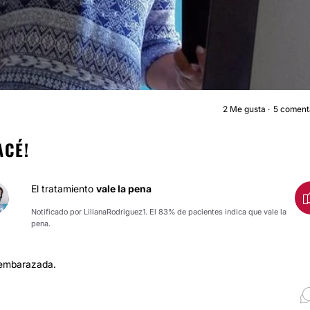
2
Me gusta
5 coment
LIPOSUCCIÓ
ACÉ!
El tratamiento
vale la pena
Notificado por LilianaRodriguez1. El 83% de pacientes indica que vale la
pena.
 embarazada.