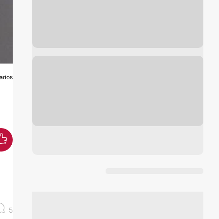
arios
N
5