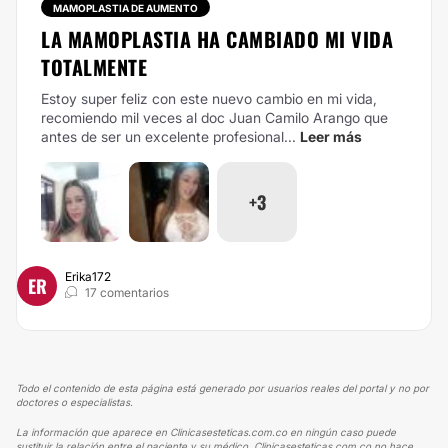
MAMOPLASTIA DE AUMENTO
LA MAMOPLASTIA HA CAMBIADO MI VIDA
TOTALMENTE
Estoy super feliz con este nuevo cambio en mi vida,
recomiendo mil veces al doc Juan Camilo Arango que
antes de ser un excelente profesional...
Leer más
+3
Erika172
ER
17 comentarios
Todo el contenido de esta página está generado por usuarios reales del portal y no por
doctores o especialistas.
La información que aparece en Clinicasesteticas.com.co en ningún caso puede
sustituir la relación entre el paciente y su médico. Clinicasesteticas.com.co no hace