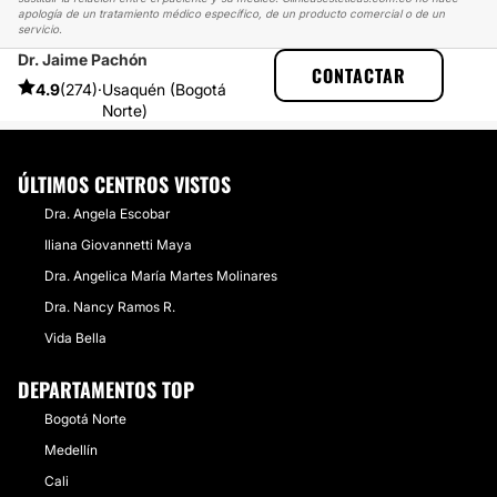
apología de un tratamiento médico específico, de un producto comercial o de un
servicio.
Dr. Jaime Pachón
CLINICASESTETICAS
EXPERIENCIAS
CONTACTAR
EXPERIENCIAS SOBRE MAMOPLASTIA DE AUMENTO
4.9
(274)
·
Usaquén (Bogotá
AUMENTO DE PECHO
Norte)
ÚLTIMOS CENTROS VISTOS
Dra. Angela Escobar
Iliana Giovannetti Maya
Dra. Angelica María Martes Molinares
Dra. Nancy Ramos R.
Vida Bella
DEPARTAMENTOS TOP
Bogotá Norte
Medellín
Cali