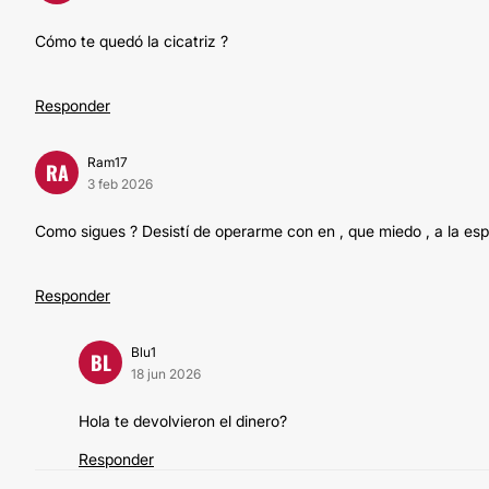
Cómo te quedó la cicatriz ?
Responder
Ram17
RA
3 feb 2026
Como sigues ? Desistí de operarme con en , que miedo , a la esp
Responder
Blu1
BL
18 jun 2026
Hola te devolvieron el dinero?
Responder