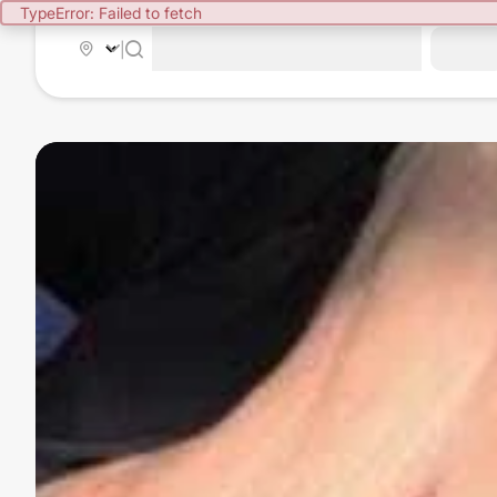
TypeError: Failed to fetch
|