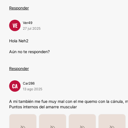
Responder
Ver49
VE
27 jul 2025
Hola Neh2
Aún no te responden?
Responder
Car286
CA
13 ago 2025
A mi también me fue muy mal con el me quemo con la cánula, m
Puntos internos del amarre muscular