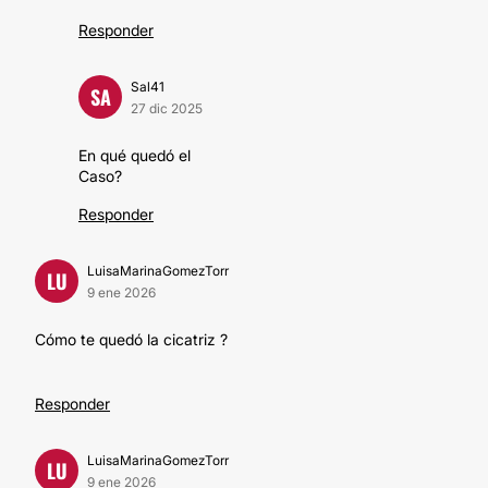
Responder
Sal41
SA
27 dic 2025
En qué quedó el
Caso?
Responder
LuisaMarinaGomezTorr
LU
9 ene 2026
Cómo te quedó la cicatriz ?
Responder
LuisaMarinaGomezTorr
LU
9 ene 2026