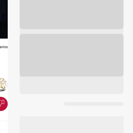
arios
O