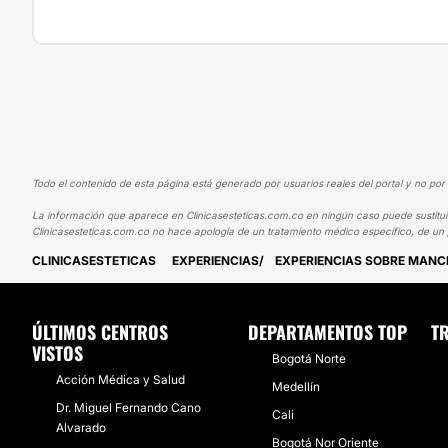
Todo el contenido de esta página está generado por usuarios reales del portal y no por 
La información que aparece en Clinicasesteticas.com.co en ningún caso puede sustituir 
Clinicasesteticas.com.co no hace apología de un tratamiento médico específico, de un 
CLINICASESTETICAS
EXPERIENCIAS
EXPERIENCIAS SOBRE MANCH
ÚLTIMOS CENTROS
DEPARTAMENTOS TOP
T
VISTOS
Bogotá Norte
Acción Médica y Salud
Medellín
Dr. Miguel Fernando Cano
Cali
Alvarado
Bogotá Nor Oriente