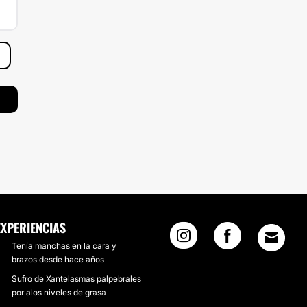
EXPERIENCIAS
Tenía manchas en la cara y
brazos desde hace años
Sufro de Xantelasmas palpebrales
por alos niveles de grasa