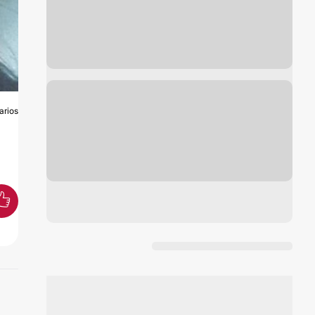
arios
L