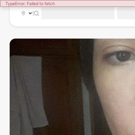
TypeError: Failed to fetch
|