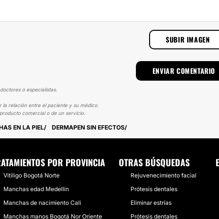
SUBIR IMAGEN
doctores o especialistas.
la relación entre el paciente y su médico.
producto comercial o de un servicio.
AS EN LA PIEL
DERMAPEN SIN EFECTOS
RATAMIENTOS POR PROVINCIA
OTRAS BÚSQUEDAS
Vitiligo Bogotá Norte
Rejuvenecimiento facial
Manchas edad Medellín
Prótesis dentales
Manchas de nacimiento Cali
Eliminar estrías
Manchas manos Bogotá Nor Oriente
Prótesis dentales