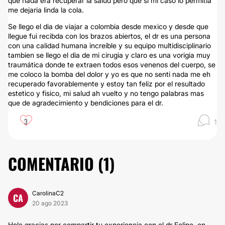
que nada era recuperar la salud pero que si mi caso lo permitía
me dejaria linda la cola.
Se llego el dia de viajar a colombia desde mexico y desde que
llegue fui recibda con los brazos abiertos, el dr es una persona
con una calidad humana increíble y su equipo multidisciplinario
tambien se llego el dia de mi cirugia y claro es una vorigia muy
traumática donde te extraen todos esos venenos del cuerpo, se
me coloco la bomba del dolor y yo es que no senti nada me eh
recuperado favorablemente y estoy tan feliz por el resultado
estetico y fisico, mi salud ah vuelto y no tengo palabras mas
que de agradecimiento y bendiciones para el dr.
3
1
COMENTARIO (
1
)
CarolinaC2
CA
20 ago 2023
Hola gracias por compartir tu experiencia con el dr Felipe, en