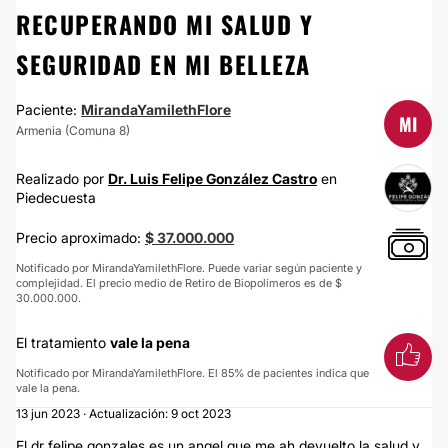
RECUPERANDO MI SALUD Y
SEGURIDAD EN MI BELLEZA
Paciente:
MirandaYamilethFlore
MI
Armenia (Comuna 8)
Realizado por
Dr. Luis Felipe González Castro
en
Piedecuesta
Precio aproximado:
$ 37.000.000
Notificado por MirandaYamilethFlore. Puede variar según paciente y
complejidad. El precio medio de Retiro de Biopolímeros es de $
30.000.000.
El tratamiento
vale la pena
Notificado por MirandaYamilethFlore. El 85% de pacientes indica que
vale la pena.
13 jun 2023 · Actualización: 9 oct 2023
El dr felipe gonzales es un angel que me ah devuelto la salud y