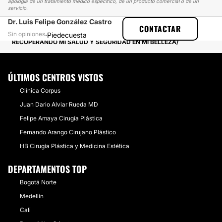
apología de un tratamiento médico específico, de un producto comercial o de un
servicio.
Dr. Luis Felipe González Castro
CLINICASESTETICAS
EXPERIENCIAS
CONTACTAR
EXPERIENCIAS SOBRE RETIRO DE BIOPOLÍMEROS
Sin opiniones
·
Piedecuesta
RECUPERANDO MI SALUD Y SEGURIDAD EN MI BELLEZA
ÚLTIMOS CENTROS VISTOS
Clínica Corpus
Juan Dario Alviar Rueda MD
Felipe Amaya Cirugía Plástica
Fernando Arango Cirujano Plástico
HB Cirugía Plástica y Medicina Estética
DEPARTAMENTOS TOP
Bogotá Norte
Medellín
Cali