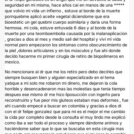
seguridad en mi misma, hace años cai en manos de una *****
que volvio mi vida un infierno , estuve al borde de la muerte
pornquebme aplicó aceite vegetal diciendome que era
bioestetic un gel quebmi cuerpo asimilaria y daria una forma
hermosa. mi cola, estuve entuvada 6 días y al borde de la
muerte por una teomboembolia causada por la malanaplicacion
, gracias a dios al mes y medio sali del hospital y vivi mi vida
normal pero empezaron los síntomas como obscurecimiento de
la piel ,dolores articulares y en los músculos y fue ahi donde
decido hacerme mi primer cirugía de retiro de biopolimeros en
mexico.
No mencionare al dr que me los retiro pero debo decirles que
siempre busquen bien y alguien especializado en el tema
yabque a mi solo me robaron mi dinero, me dejaron la cola
horrible y desencadenaron mas las molestias que tenia tiempo
despues ese mismo dr me hizo liposucción con ingerto para
reconstruirlo y fue peor mis gluteos estaban mas deformes , fue
ahi cuando empecé a buscar en colombia y gracias a dios di
con el dr felipe gonzalez que para mi es el mejor el me cambio
la cida por completo desde la consulta el muy lindo me explicó
como iba a ser todo el proceso y siempre dándome animos y
haciéndome saber que lo que se buscaba en esta cirugía mas