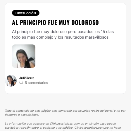
LIPOSUCCIÓN
AL PRINCIPIO FUE MUY DOLOROSO
Al principio fue muy doloroso pero pasados los 15 dias
todo es mas complejo y los resultados maravillosos.
JuliSierra
5 comentarios
Todo el contenido de esta página está generado por usuarios reales del portal y no por
doctores o especialistas.
La información que aparece en Clinicasesteticas.com.co en ningún caso puede
sustituir la relación entre el paciente y su médico. Clinicasesteticas.com.co no hace