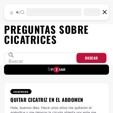
|
PREGUNTAS SOBRE
CICATRICES
BUSCAR
1
FILTRAR
CICATRICES
QUITAR CICATRIZ EN EL ABDOMEN
Hola, buenos días. Hace unos años me quitaron el
apéndice y me dejaron la cirugía abierta por ente me