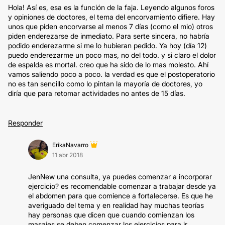
Hola! Así es, esa es la función de la faja. Leyendo algunos foros
y opiniones de doctores, el tema del encorvamiento difiere. Hay
unos que piden encorvarse al menos 7 días (como el mio) otros
piden enderezarse de inmediato. Para serte sincera, no habría
podido enderezarme si me lo hubieran pedido. Ya hoy (día 12)
puedo enderezarme un poco mas, no del todo. y si claro el dolor
de espalda es mortal. creo que ha sido de lo mas molesto. Ahí
vamos saliendo poco a poco. la verdad es que el postoperatorio
no es tan sencillo como lo pintan la mayoría de doctores, yo
diría que para retomar actividades no antes de 15 días.
Responder
ErikaNavarro
11 abr 2018
JenNew una consulta, ya puedes comenzar a incorporar
ejercicio? es recomendable comenzar a trabajar desde ya
el abdomen para que comience a fortalecerse. Es que he
averiguado del tema y en realidad hay muchas teorías
hay personas que dicen que cuando comienzan los
masajes se deben comenzar los ejercicios para ir