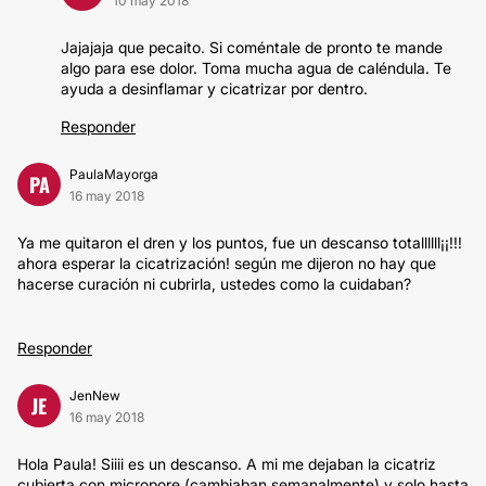
10 may 2018
Jajajaja que pecaito. Si coméntale de pronto te mande
algo para ese dolor. Toma mucha agua de caléndula. Te
ayuda a desinflamar y cicatrizar por dentro.
Responder
PaulaMayorga
PA
16 may 2018
Ya me quitaron el dren y los puntos, fue un descanso totallllll¡¡!!!
ahora esperar la cicatrización! según me dijeron no hay que
hacerse curación ni cubrirla, ustedes como la cuidaban?
Responder
JenNew
JE
16 may 2018
Hola Paula! Siiii es un descanso. A mi me dejaban la cicatriz
cubierta con micropore (cambiaban semanalmente) y solo hasta