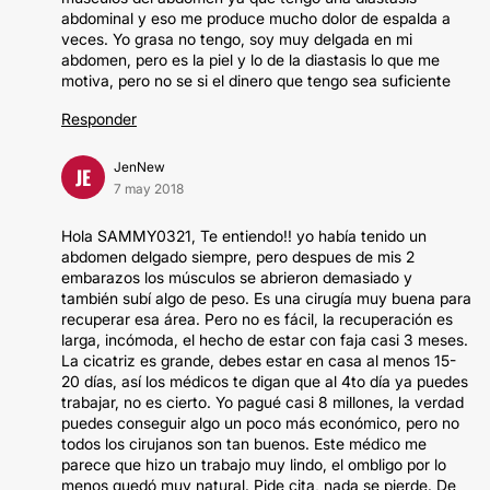
abdominal y eso me produce mucho dolor de espalda a
veces. Yo grasa no tengo, soy muy delgada en mi
abdomen, pero es la piel y lo de la diastasis lo que me
motiva, pero no se si el dinero que tengo sea suficiente
Responder
JenNew
JE
7 may 2018
Hola SAMMY0321, Te entiendo!! yo había tenido un
abdomen delgado siempre, pero despues de mis 2
embarazos los músculos se abrieron demasiado y
también subí algo de peso. Es una cirugía muy buena para
recuperar esa área. Pero no es fácil, la recuperación es
larga, incómoda, el hecho de estar con faja casi 3 meses.
La cicatriz es grande, debes estar en casa al menos 15-
20 días, así los médicos te digan que al 4to día ya puedes
trabajar, no es cierto. Yo pagué casi 8 millones, la verdad
puedes conseguir algo un poco más económico, pero no
todos los cirujanos son tan buenos. Este médico me
parece que hizo un trabajo muy lindo, el ombligo por lo
menos quedó muy natural. Pide cita, nada se pierde. De