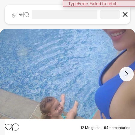
|
1
/
6
12
Me gusta
94 comentarios
ABDOMINOPLASTIA