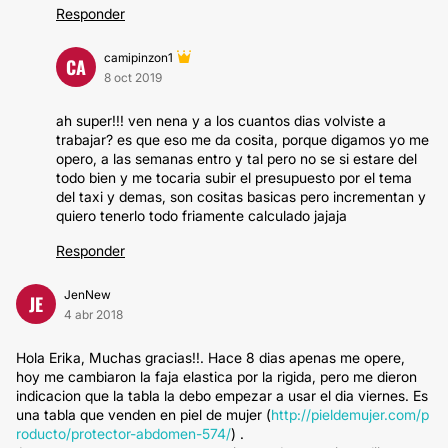
Responder
camipinzon1
CA
8 oct 2019
ah super!!! ven nena y a los cuantos dias volviste a
trabajar? es que eso me da cosita, porque digamos yo me
opero, a las semanas entro y tal pero no se si estare del
todo bien y me tocaria subir el presupuesto por el tema
del taxi y demas, son cositas basicas pero incrementan y
quiero tenerlo todo friamente calculado jajaja
Responder
JenNew
JE
4 abr 2018
Hola Erika, Muchas gracias!!. Hace 8 dias apenas me opere,
hoy me cambiaron la faja elastica por la rigida, pero me dieron
indicacion que la tabla la debo empezar a usar el dia viernes. Es
una tabla que venden en piel de mujer (
http://pieldemujer.com/p
roducto/protector-abdomen-574/
) .