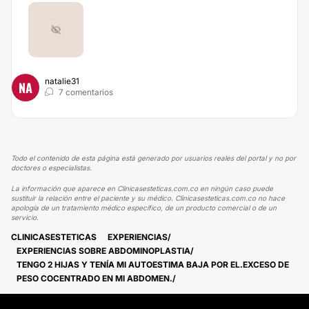
natalie31
NA
7 comentarios
Todo el contenido de esta página está generado por usuarios reales del portal y no por
doctores o especialistas.
La información que aparece en Clinicasesteticas.com.co en ningún caso puede
sustituir la relación entre el paciente y su médico. Clinicasesteticas.com.co no hace
apología de un tratamiento médico específico, de un producto comercial o de un
servicio.
CLINICASESTETICAS
EXPERIENCIAS
EXPERIENCIAS SOBRE ABDOMINOPLASTIA
TENGO 2 HIJAS Y TENÍA MI AUTOESTIMA BAJA POR EL.EXCESO DE
PESO COCENTRADO EN MI ABDOMEN.