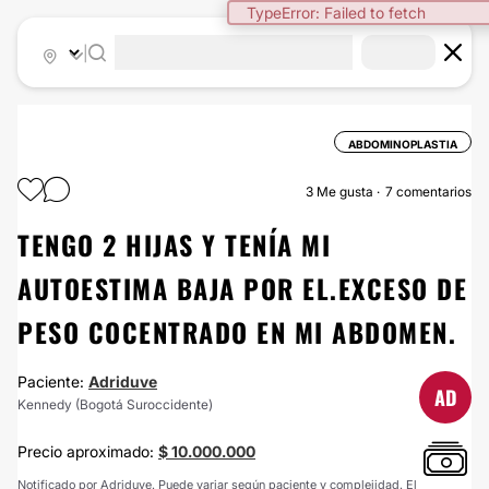
TypeError: Failed to fetch
|
ABDOMINOPLASTIA
3
Me gusta
7 comentarios
TENGO 2 HIJAS Y TENÍA MI
AUTOESTIMA BAJA POR EL.EXCESO DE
PESO COCENTRADO EN MI ABDOMEN.
Paciente:
Adriduve
AD
Kennedy (Bogotá Suroccidente)
Precio aproximado:
$ 10.000.000
Notificado por Adriduve. Puede variar según paciente y complejidad. El