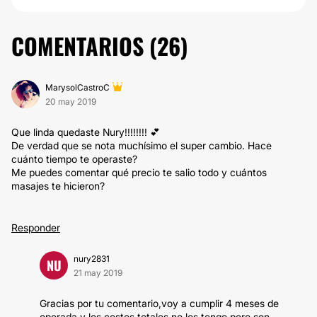
COMENTARIOS (
26
)
MarysolCastroC
20 may 2019
Que linda quedaste Nury!!!!!!!! 💕
De verdad que se nota muchísimo el super cambio. Hace
cuánto tiempo te operaste?
Me puedes comentar qué precio te salio todo y cuántos
masajes te hicieron?
Responder
nury2831
NU
21 may 2019
Gracias por tu comentario,voy a cumplir 4 meses de
operada y los costos totales no los tengo pero son