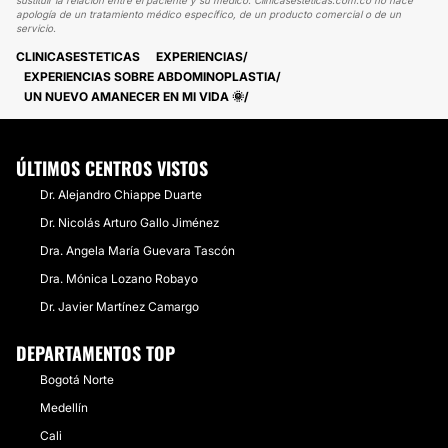
sustituir la relación entre el paciente y su médico. Clinicasesteticas.com.co no hace
apología de un tratamiento médico específico, de un producto comercial o de un
servicio.
CLINICASESTETICAS
EXPERIENCIAS
EXPERIENCIAS SOBRE ABDOMINOPLASTIA
UN NUEVO AMANECER EN MI VIDA 🌞
ÚLTIMOS CENTROS VISTOS
Dr. Alejandro Chiappe Duarte
Dr. Nicolás Arturo Gallo Jiménez
Dra. Angela María Guevara Tascón
Dra. Mónica Lozano Robayo
Dr. Javier Martínez Camargo
DEPARTAMENTOS TOP
Bogotá Norte
Medellín
Cali